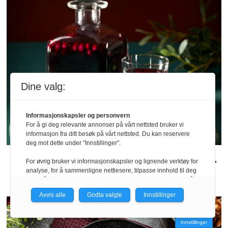
Dine valg:
Informasjonskapsler og personvern
For å gi deg relevante annonser på vårt nettsted bruker vi
informasjon fra ditt besøk på vårt nettsted. Du kan reservere
deg mot dette under "Innstillinger".
Oppskrift || Skarprett av utskjelte bær
For øvrig bruker vi informasjonskapsler og lignende verktøy for
analyse, for å sammenligne nettlesere, tilpasse innhold til deg
Kan vi by på en skarpretter?
og for å utvikle og tilby nødvendig funksjonalitet. Les mer i vår
personvernerklæring.
Avvis alle
Godta valgte
Innstillinger
Vi er med i Fagpressen-nettverket. Om du samtykker under, vil
du få relevante annonser på nettstedene til medlemmene i
Innstillinger
nettverket basert på informasjon fra dine besøk på tvers av