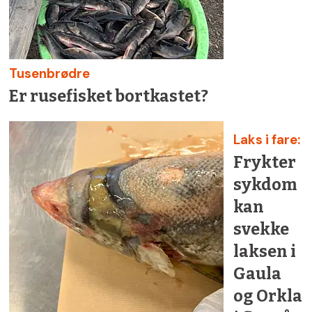
Tusenbrødre
Er rusefisket bortkastet?
Laks i fare:
Frykter
sykdom
kan
svekke
laksen i
Gaula
og Orkla