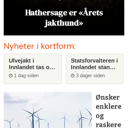
Hathersage er «Årets
jakthund»
Nyheter i kortform:
Ulvejakt i
Statsforvalteren i
Innlandet tas opp
Innlandet stanser
igjen
ulvejakt
1 dag siden
3 dager siden
Ønsker
enklere
og
raskere