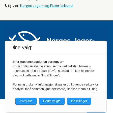
Utgiver:
Norges Jeger- og Fiskerforbund
Dine valg:
Informasjonskapsler og personvern
For å gi deg relevante annonser på vårt nettsted bruker vi
Jakt & Fiske er landets største og eldste magasin for
informasjon fra ditt besøk på vårt nettsted. Du kan reservere
jakt- og fiskeinteresserte med 195 000 månedlige
deg mot dette under "Innstillinger".
lesere og et opplag på rundt 90 000 eksemplarer.
For øvrig bruker vi informasjonskapsler og lignende verktøy for
Bladet er en månedlig publikasjon og utgis av Norges
analyse, for å sammenligne nettlesere, tilpasse innhold til deg
Jeger- og Fiskerforbund.
Meld deg inn her
.
og for å utvikle og tilby nødvendig funksjonalitet. Les mer i vår
personvernerklæring.
Avvis alle
Godta valgte
Innstillinger
Vi er med i Fagpressen-nettverket. Om du samtykker under, vil
Powered by Labrador CMS
du få relevante annonser på nettstedene til medlemmene i