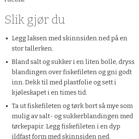
2 dl majones
Slik gjør du
1 dl lettrømme
2 ss dijonsennep
Legg laksen med skinnsiden ned på en
stor tallerken.
2 ss grov sennep
Bland salt og sukker i en liten bolle, dryss
2 ss finhakket dill
blandingen over fiskefileten og gni godt
1 ss sitronsaft
inn. Dekk til med plastfolie og sett i
1 ss brunt sukker
kjøleskapet i en times tid.
1 klype sal
Ta ut fiskefileten og tørk bort så mye som
0.5 ts grovkvernet pepper
mulig av salt- og sukkerblandingen med
tørkepapir. Legg fiskefileten i en dyp
Tilbehør:
ildfast form med skinnsiden ned.