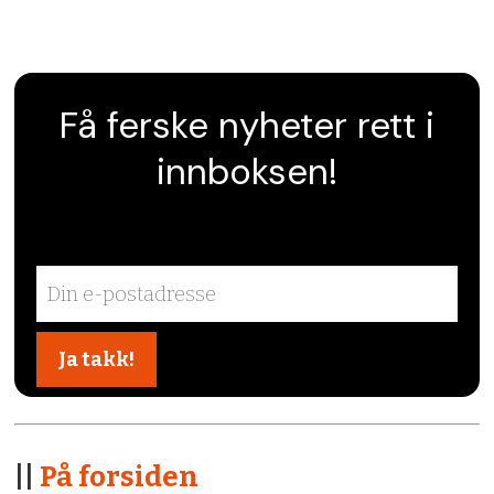
Få ferske nyheter rett i
innboksen!
||
På forsiden