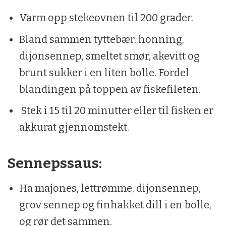
800 g perlepoteter
Varm opp stekeovnen til 200 grader.
1 ts havsalt
Bland sammen tyttebær, honning,
dijonsennep, smeltet smør, akevitt og
1 pose rucola
brunt sukker i en liten bolle. Fordel
1 ss olivenolje
blandingen på toppen av fiskefileten.
1 ss sitronsaft
Stek i 15 til 20 minutter eller til fisken er
1 ts kvernet pepper
akkurat gjennomstekt.
Sennepssaus:
Ha majones, lettrømme, dijonsennep,
grov sennep og finhakket dill i en bolle,
og rør det sammen.