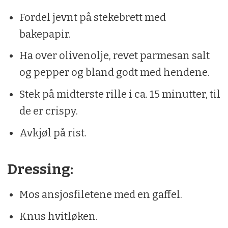
0,5 ts salt
Fordel jevnt på stekebrett med
2 ts kajennepepper
bakepapir.
Ha over olivenolje, revet parmesan salt
Andebryst:
og pepper og bland godt med hendene.
Stek på midterste rille i ca. 15 minutter, til
4 stk. andebryst
de er crispy.
1 ts salt
Avkjøl på rist.
1 ts pepper
Dressing:
Tilbehør:
Mos ansjosfiletene med en gaffel.
4 stk. hjertesalat
Knus hvitløken.