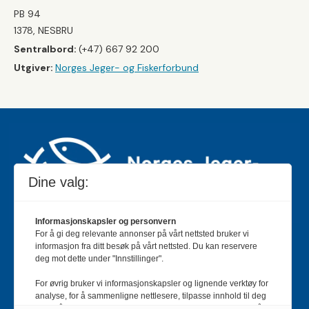
PB 94
1378, NESBRU
Sentralbord:
(+47) 667 92 200
Utgiver:
Norges Jeger- og Fiskerforbund
Dine valg:
Informasjonskapsler og personvern
For å gi deg relevante annonser på vårt nettsted bruker vi
Jakt & Fiske er landets største og eldste magasin for
informasjon fra ditt besøk på vårt nettsted. Du kan reservere
jakt- og fiskeinteresserte med 195 000 månedlige
deg mot dette under "Innstillinger".
lesere og et opplag på rundt 90 000 eksemplarer.
For øvrig bruker vi informasjonskapsler og lignende verktøy for
Bladet er en månedlig publikasjon og utgis av Norges
analyse, for å sammenligne nettlesere, tilpasse innhold til deg
Jeger- og Fiskerforbund.
Meld deg inn her
.
og for å utvikle og tilby nødvendig funksjonalitet. Les mer i vår