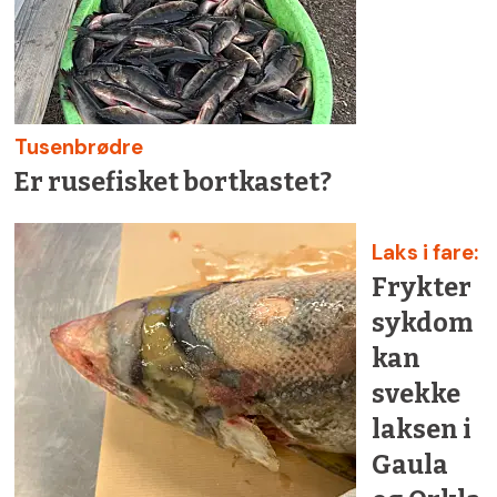
Tusenbrødre
Er rusefisket bortkastet?
Laks i fare:
Frykter
sykdom
kan
svekke
laksen i
Gaula