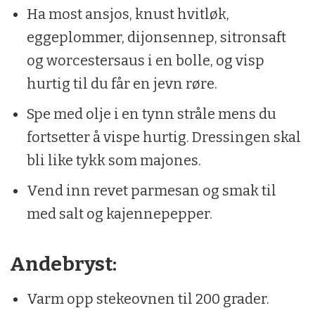
50 g parmesan
Ha most ansjos, knust hvitløk,
eggeplommer, dijonsennep, sitronsaft
og worcestersaus i en bolle, og visp
hurtig til du får en jevn røre.
Spe med olje i en tynn stråle mens du
fortsetter å vispe hurtig. Dressingen skal
bli like tykk som majones.
Vend inn revet parmesan og smak til
med salt og kajennepepper.
Andebryst:
Varm opp stekeovnen til 200 grader.