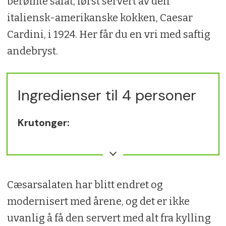
berømte salat, først servert av den
italiensk-amerikanske kokken, Caesar
Cardini, i 1924. Her får du en vri med saftig
andebryst.
Ingredienser til 4 personer
Krutonger:
5 skiver loff
3 ss olivenolje
Cæsarsalaten har blitt endret og
2 ss revet parmesan
modernisert med årene, og det er ikke
Salt/pepper
uvanlig å få den servert med alt fra kylling