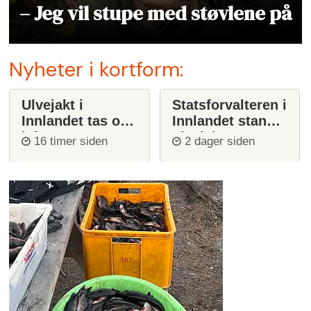
– Jeg vil stupe med støvlene på
Nyheter i kortform:
Ulvejakt i
Statsforvalteren i
Innlandet tas opp
Innlandet stanser
igjen
ulvejakt
16 timer siden
2 dager siden