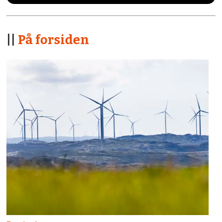
||
På forsiden