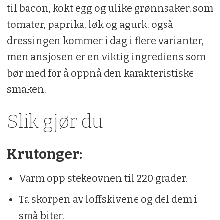
til bacon, kokt egg og ulike grønnsaker, som
tomater, paprika, løk og agurk. også
Dressing:
dressingen kommer i dag i flere varianter,
2 stk. ansjosfilet
men ansjosen er en viktig ingrediens som
bør med for å oppnå den karakteristiske
1 fedd hvitløk
smaken.
2 stk. eggeplommer
Slik gjør du
1 ts dijonsennep
3 ss sitronsaft
Krutonger:
2 ss worcestersaus
Varm opp stekeovnen til 220 grader.
2 dl nøytral olje
Ta skorpen av loffskivene og del dem i
2 ss revet parmesan
små biter.