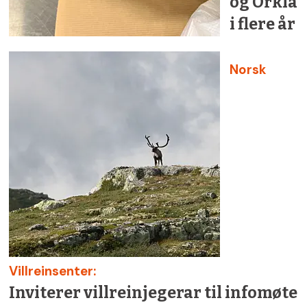
og Orkla
i flere år
Norsk
Villreinsenter:
Inviterer villreinjegerar til infomøte