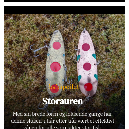
I bakspeilet
Storauren
Med sin brede form og lokkende gange har
denne sluken i tiår etter tiår vært et effektivt
våpen for alle som jakter stor fisk.