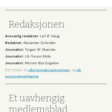
Redaksjonen
Ansvarlig redaktør:
Leif Ø. Haug
Redaktør:
Alexander Schindler
Journalist:
Torgeir W. Skancke
Journalist:
Lill-Torunn Kilde
Journalist:
Morten Øye Engelien
våre kontaktopplysninger
vår
Her finner du
, og
personvernerklæring
.
Et uavhengig
medlemsblad