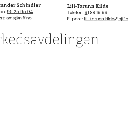
xander Schindler
Lill-Torunn Kilde
fon:
95 25 95 94
Telefon:
9
1 88 19 99
st:
ams@njff.no
E-post:
lill-torunn.kilde@njff.
rkedsavdelingen