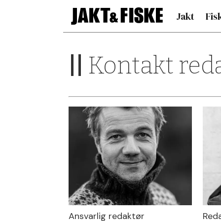
Jakt
Fis
||
Kontakt red
Jakt
&
Fiske
| Kontakt
redaksjonen
Ansvarlig redaktør
Red