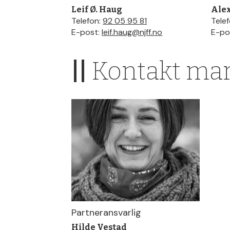
Leif Ø. Haug
Ale
Telefon:
92 05 95 81
Tele
E-post:
leif.haug@njff.no
E-po
||
Kontakt ma
Partneransvarlig
Hilde Vestad