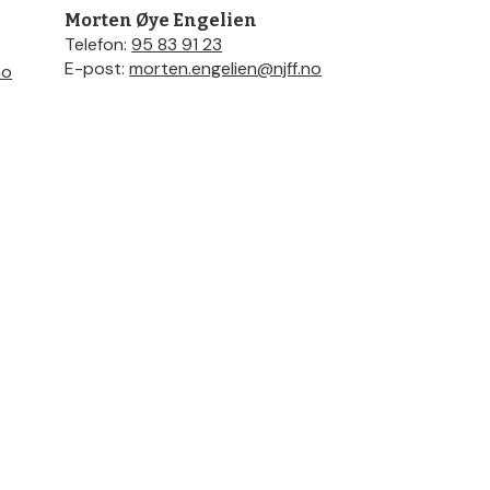
Morten Øye Engelien
Telefon:
95 83 91 23
E-post:
morten.engelien@njff.no
no