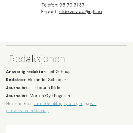
Telefon:
95 79 31 37
E-post:
hilde.vestad@njff.no
Redaksjonen
Ansvarlig redaktør:
Leif Ø. Haug
Redaktør:
Alexander Schindler
Journalist:
Lill-Torunn Kilde
Journalist:
Morten Øye Engelien
Her finner du
våre kontaktopplysninger
, og
vår
personvernerklæring
.