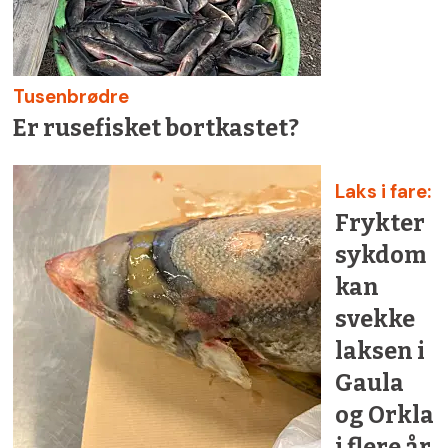
Tusenbrødre
Er rusefisket bortkastet?
Laks i fare:
Frykter
sykdom
kan
svekke
laksen i
Gaula
og Orkla
i flere år