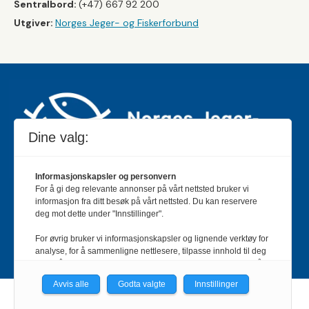
Sentralbord:
(+47) 667 92 200
Utgiver:
Norges Jeger- og Fiskerforbund
Dine valg:
Informasjonskapsler og personvern
For å gi deg relevante annonser på vårt nettsted bruker vi
Jakt & Fiske er landets største og eldste magasin for
informasjon fra ditt besøk på vårt nettsted. Du kan reservere
jakt- og fiskeinteresserte med 195 000 månedlige
deg mot dette under "Innstillinger".
lesere og et opplag på rundt 90 000 eksemplarer.
For øvrig bruker vi informasjonskapsler og lignende verktøy for
Bladet er en månedlig publikasjon og utgis av Norges
analyse, for å sammenligne nettlesere, tilpasse innhold til deg
Jeger- og Fiskerforbund.
Meld deg inn her
.
og for å utvikle og tilby nødvendig funksjonalitet. Les mer i vår
personvernerklæring.
Avvis alle
Godta valgte
Innstillinger
Vi er med i Fagpressen-nettverket. Om du samtykker under, vil
Powered by Labrador CMS