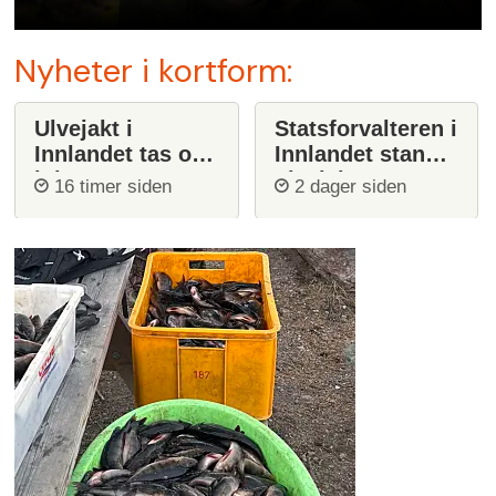
Nyheter i kortform:
Ulvejakt i
Statsforvalteren i
Innlandet tas opp
Innlandet stanser
igjen
ulvejakt
16 timer siden
2 dager siden