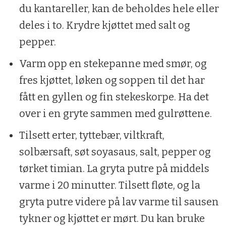
du kantareller, kan de beholdes hele eller
solbærsaft
deles i to. Krydre kjøttet med salt og
1 ss søt soyasaus
pepper.
1 ts tørket timian
Varm opp en stekepanne med smør, og
Salt/pepper
fres kjøttet, løken og soppen til det har
3 dl fløte
fått en gyllen og fin stekeskorpe. Ha det
over i en gryte sammen med gulrøttene.
Tilsett erter, tyttebær, viltkraft,
solbærsaft, søt soyasaus, salt, pepper og
tørket timian. La gryta putre på middels
varme i 20 minutter. Tilsett fløte, og la
gryta putre videre på lav varme til sausen
tykner og kjøttet er mørt. Du kan bruke