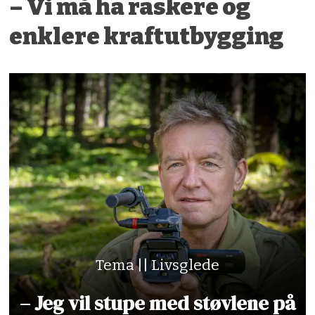
– Vi må ha raskere og
enklere kraftutbygging
Tema || Livsglede
– Jeg vil stupe med støvlene på