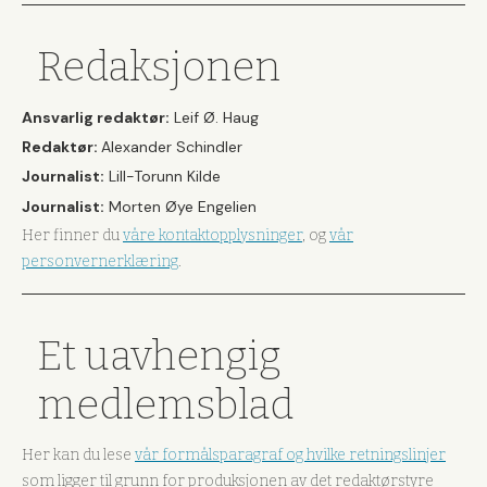
Redaksjonen
Ansvarlig redaktør:
Leif Ø. Haug
Redaktør:
Alexander Schindler
Journalist:
Lill-Torunn Kilde
Journalist:
Morten Øye Engelien
Her finner du
våre kontaktopplysninger
, og
vår
personvernerklæring
.
Et uavhengig
medlemsblad
Her kan du lese
vår formålsparagraf og hvilke retningslinjer
som ligger til grunn for produksjonen av det redaktørstyre