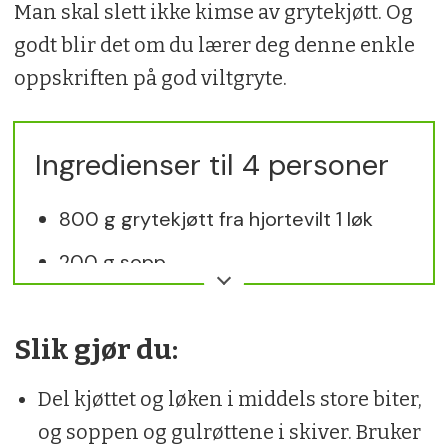
Man skal slett ikke kimse av grytekjøtt. Og
godt blir det om du lærer deg denne enkle
oppskriften på god viltgryte.
Ingredienser til 4 personer
800 g grytekjøtt fra hjortevilt 1 løk
200 g sopp
2 gulrøtter
Slik gjør du:
3 dl erter
2 dl tyttebær
Del kjøttet og løken i middels store biter,
og soppen og gulrøttene i skiver. Bruker
8 dl viltkraft (eller kjøttbuljong) 2 ss