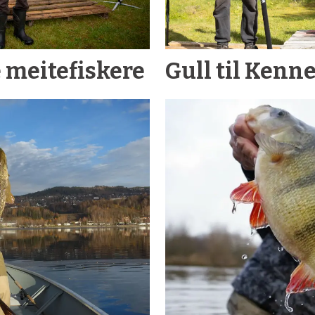
e meitefiskere
Gull til Kenn