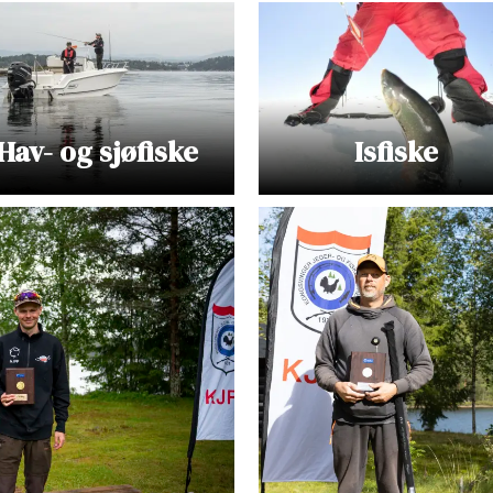
Hav- og sjøfiske
Isfiske