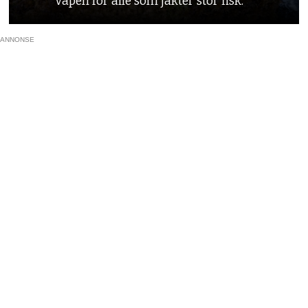
våpen for alle som jakter stor fisk.
ANNONSE