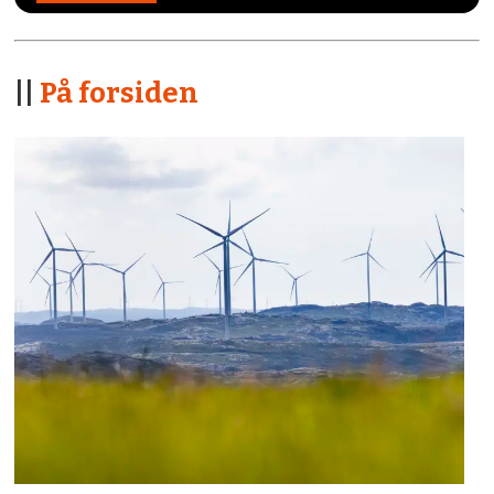
||
På forsiden