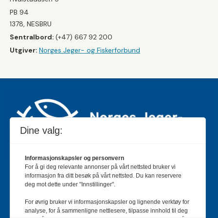
PB 94
1378, NESBRU
Sentralbord:
(+47) 667 92 200
Utgiver:
Norges Jeger- og Fiskerforbund
Dine valg:
Informasjonskapsler og personvern
For å gi deg relevante annonser på vårt nettsted bruker vi
Jakt & Fiske er landets største og eldste magasin for
informasjon fra ditt besøk på vårt nettsted. Du kan reservere
jakt- og fiskeinteresserte med 195 000 månedlige
deg mot dette under "Innstillinger".
lesere og et opplag på rundt 90 000 eksemplarer.
For øvrig bruker vi informasjonskapsler og lignende verktøy for
Bladet er en månedlig publikasjon og utgis av Norges
analyse, for å sammenligne nettlesere, tilpasse innhold til deg
Jeger- og Fiskerforbund.
Meld deg inn her
.