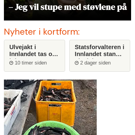
– Jeg vil stupe med støvlene på
Nyheter i kortform:
Ulvejakt i
Statsforvalteren i
Innlandet tas opp
Innlandet stanser
igjen
ulvejakt
10 timer siden
2 dager siden