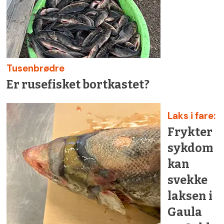
Tusenbrødre
Er rusefisket bortkastet?
Laks i fare:
Frykter
sykdom
kan
svekke
laksen i
Gaula