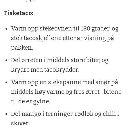
1 ss paprikapulver
Fisketaco:
1 ss hvitløkspulver
Varm opp stekeovnen til 180 grader, og
0,5 ts pepper
stek tacoskjellene etter anvisning på
pakken.
1 ts salt
Del ørreten i middels store biter, og
Hjemmelaget guacamole:
krydre med tacokrydder.
2 stk. spisemodne avokadoer
Varm opp en stekepanne med smør på
middels høy varme og fres ørret- bitene
1 stk. fedd hvitløk, finhakket
til de er gylne.
0,5 stk rød chili
Del mango i terninger, rødløk og chili i
1 stk. lime (kun saften)
skiver.