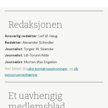
Redaksjonen
Ansvarlig redaktør:
Leif Ø. Haug
Redaktør:
Alexander Schindler
Journalist:
Torgeir W. Skancke
Journalist:
Lill-Torunn Kilde
Journalist:
Morten Øye Engelien
våre kontaktopplysninger
vår
Her finner du
, og
personvernerklæring
.
Et uavhengig
medlemsblad