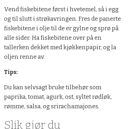
Vend fiskebitene først i hvetemel, så i egg
3 ts tacokrydder
og til slutt i strøkavringen. Fres de panerte
2 ss smør
fiskebitene i olje til de er gylne og sprø på
1 stk. mango
alle sider. Ha fiskebitene over på en
tallerken dekket med kjøkkenpapir, og la
1 boks mais
oljen renne av.
0,5 stk rødløk
Tips:
1 stk. chili
1 pose ruccula
Du kan selvsagt bruke tilbehør som
paprika, tomat, agurk, ost, syltet rødløk,
Hjemmelaget tacokrydder:
rømme, salsa, og srirachamajones.
2 ss spisskummen
Slik gjør du
2 ss chilipulver