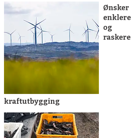
Ønsker
enklere
og
raskere
kraftutbygging