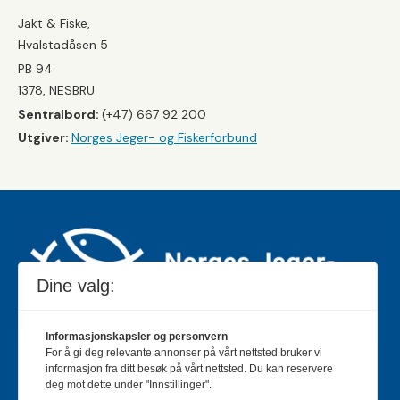
Jakt & Fiske,
Hvalstadåsen 5
PB 94
1378, NESBRU
Sentralbord:
(+47) 667 92 200
Utgiver:
Norges Jeger- og Fiskerforbund
Dine valg:
Informasjonskapsler og personvern
For å gi deg relevante annonser på vårt nettsted bruker vi
Jakt & Fiske er landets største og eldste magasin for
informasjon fra ditt besøk på vårt nettsted. Du kan reservere
jakt- og fiskeinteresserte med 195 000 månedlige
deg mot dette under "Innstillinger".