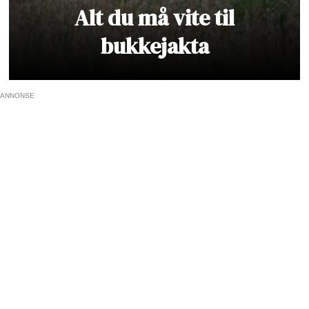
Alt du må vite til
bukkejakta
ANNONSE