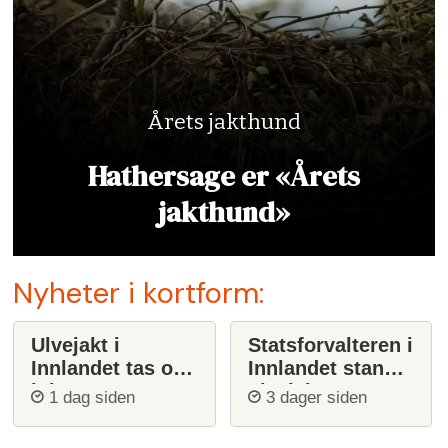
Årets jakthund
Hathersage er «Årets
jakthund»
Nyheter i kortform:
Ulvejakt i
Statsforvalteren i
Innlandet tas opp
Innlandet stanser
igjen
ulvejakt
1 dag siden
3 dager siden