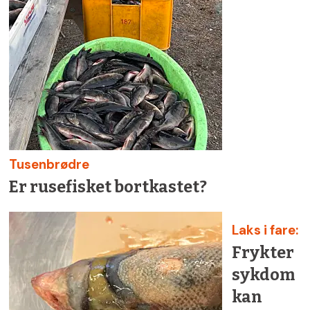
Tusenbrødre
Er rusefisket bortkastet?
Laks i fare:
Frykter
sykdom
kan