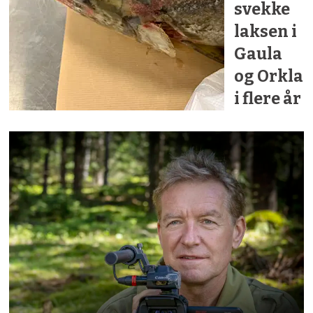
svekke
laksen i
Gaula
og Orkla
i flere år