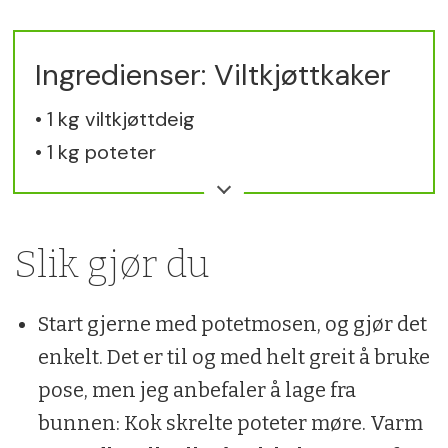
Ingredienser: Viltkjøttkaker
• 1 kg viltkjøttdeig
• 1 kg poteter
• 1 boks hakket tomat
• 1 løk
• 1 fedd hvitløk
Slik gjør du
• Litt smør, olje, melk og potetmel
• Salt, pepper, muskat
Start gjerne med potetmosen, og gjør det
enkelt. Det er til og med helt greit å bruke
pose, men jeg anbefaler å lage fra
bunnen: Kok skrelte poteter møre. Varm