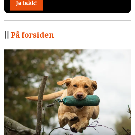
||
På forsiden