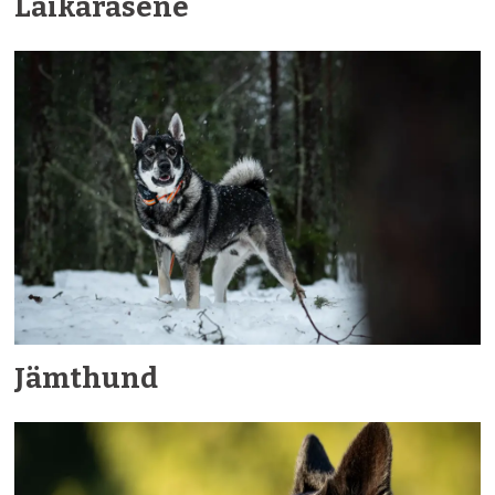
Laikarasene
Jämthund