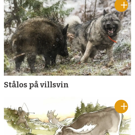
Stålos på villsvin