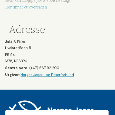
Hvor kan du kjøpe Jakt & Fiske i løssalg?
Her finner du oversikten
Adresse
Jakt & Fiske,
Hvalstadåsen 5
PB 94
1378, NESBRU
Sentralbord:
(+47) 667 92 200
Utgiver:
Norges Jeger- og Fiskerforbund