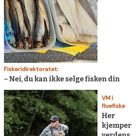
Fiskeridirektoratet:
– Nei, du kan ikke selge fisken din
VM i
fluefiske
Her
kjemper
verdens