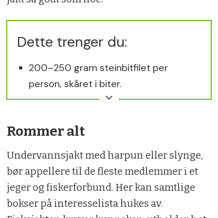
Dette trenger du:
200–250 gram steinbitfilet per
person, skåret i biter.
Like mye grønnsaker, bruk en blanding
av rød paprika, fennikel og
Rommer alt
rotgrønnsaker.
Undervannsjakt med harpun eller slynge,
Rikelig med tangmelde, bruk bladene
bør appellere til de fleste medlemmer i et
og delene av stilken bladene sitter på.
jeger og fiskerforbund. Her kan samtlige
Nok fløte til å dekke grønnsakene.
bokser på interesselista hukes av.
Rød karripasta.