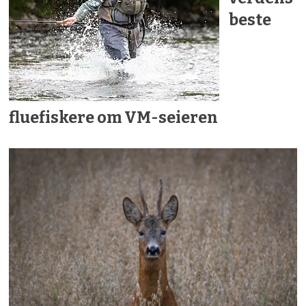
beste
fluefiskere om VM-seieren