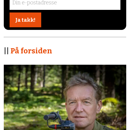
||
På forsiden