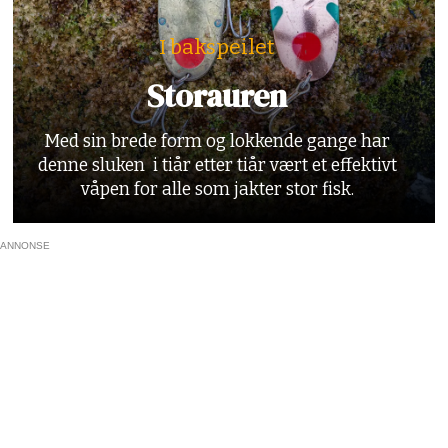
I bakspeilet
Storauren
Med sin brede form og lokkende gange har
denne sluken i tiår etter tiår vært et effektivt
våpen for alle som jakter stor fisk.
ANNONSE