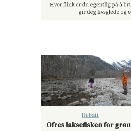
fiskere
Hvor flink er du egentlig på å br
gir deg livsglede og 
Debatt
Ofres laksefisken for grø