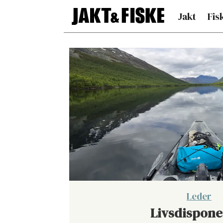
Jakt
Fis
Meninger
-
Debatt
for
jegere
og
Leder
Livsdispone