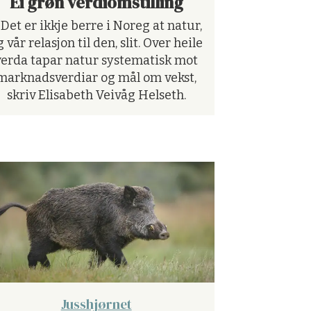
Ei grøn verdiomstilling
 Det er ikkje berre i Noreg at natur,
g vår relasjon til den, slit. Over heile
verda tapar natur systematisk mot
marknadsverdiar og mål om vekst,
skriv Elisabeth Veivåg Helseth.
Jusshjørnet