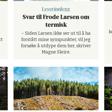
Leserinnlegg
Svar til Frode Larsen om
termisk
k
– Siden Larsen ikke ser ut til å ha
tt
forstått mine synspunkter, vil jeg
forsøke å utdype dem her, skriver
Magne Sleire.