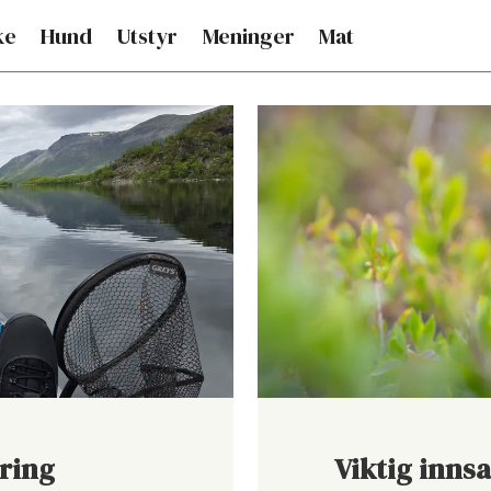
ke
Hund
Utstyr
Meninger
Mat
ring
Viktig inns