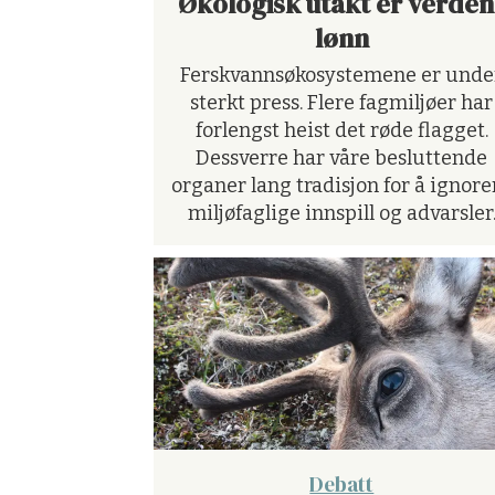
Økologisk utakt er verden
lønn
Ferskvannsøkosystemene er unde
sterkt press. Flere fagmiljøer har
forlengst heist det røde flagget.
Dessverre har våre besluttende
organer lang tradisjon for å ignore
miljøfaglige innspill og advarsler
Debatt