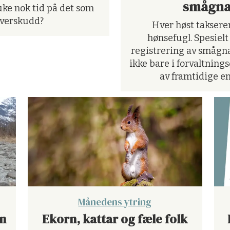
smågna
uke nok tid på det som
overskudd?
Hver høst taksere
hønsefugl. Spesielt
registrering av smågnag
ikke bare i forvaltning
av framtidige en
Månedens ytring
nn
Ekorn, kattar og fæle folk