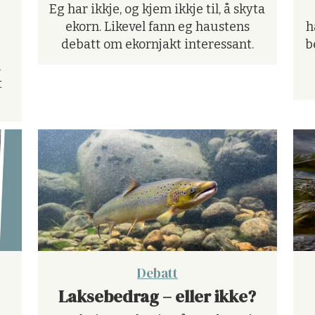
Eg har ikkje, og kjem ikkje til, å skyta
ekorn. Likevel fann eg haustens
h
debatt om ekornjakt interessant.
b
,
t
Debatt
Laksebedrag – eller ikke?