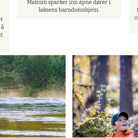
Malmin sparker inn åpne dører i
laksens barndomshjem.
o
et
 å
r,