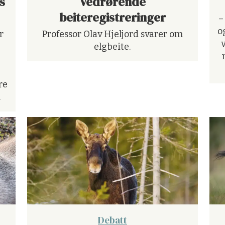
s
Vedrørende
beiteregistreringer
–
o
r
Professor Olav Hjeljord svarer om
elgbeite.
re
.
Debatt