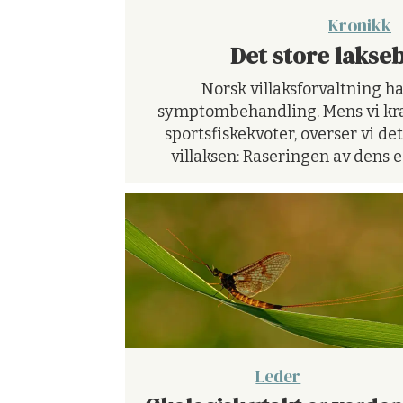
Kronikk
Det store lakse
Norsk villaksforvaltning ha
symptombehandling. Mens vi kra
sportsfiskekvoter, overser vi de
villaksen: Raseringen av dens
Leder