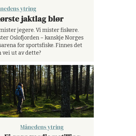
nedens ytring
ørste jaktlag blør
ister jegere. Vi mister fiskere.
ister Oslofjorden – kanskje Norges
arena for sportsfiske. Finnes det
 vei ut av dette?
Månedens ytring