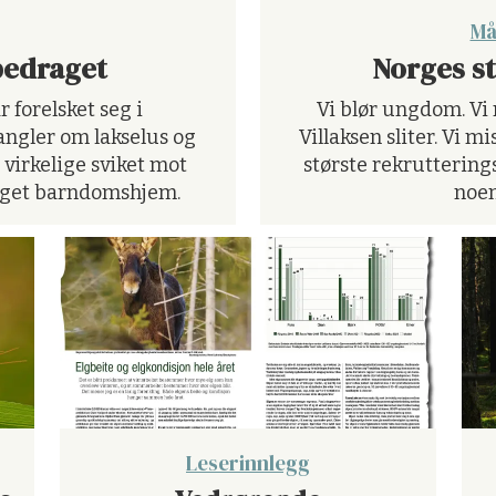
Må
bedraget
Norges st
r forelsket seg i
Vi blør ungdom. Vi m
ngler om lakselus og
Villaksen sliter. Vi m
t virkelige sviket mot
største rekrutterings
 eget barndomshjem.
noen
Leserinnlegg