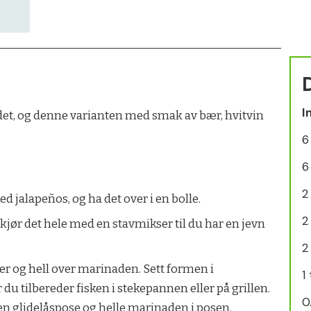
I
det, og denne varianten med smak av bær, hvitvin
6
6
2
jalapeños, og ha det over i en bolle.
2
 kjør det hele med en stavmikser til du har en jevn
2
r og hell over marinaden. Sett formen i
1
 du tilbereder fisken i stekepannen eller på grillen.
0
en glidelåspose og helle marinaden i posen.