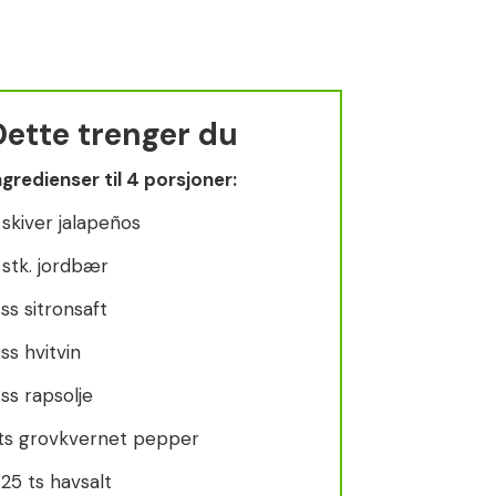
Dette trenger du
ngredienser til 4 porsjoner:
 skiver jalapeños
 stk. jordbær
 ss sitronsaft
 ss hvitvin
 ss rapsolje
 ts grovkvernet pepper
.25 ts havsalt