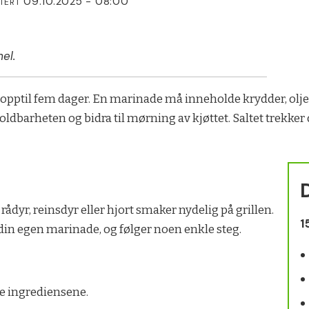
09.10.2025 - 08:00
ATERT
el.
 i opptil fem dager. En marinade må inneholde krydder, olje
ldbarheten og bidra til mørning av kjøttet. Saltet trekker 
g, rådyr, reinsdyr eller hjort smaker nydelig på grillen.
1
r din egen marinade, og følger noen enkle steg.
e ingrediensene.