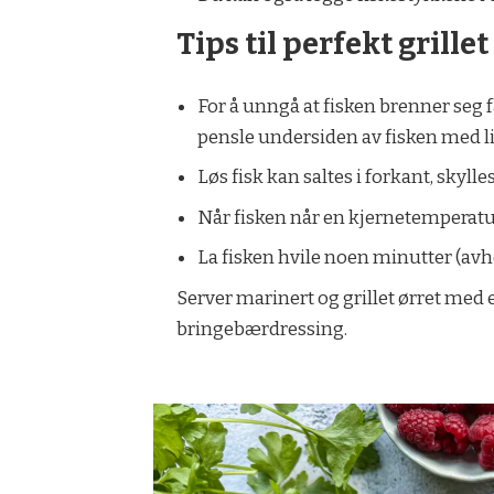
Tips til perfekt grillet 
For å unngå at fisken brenner seg f
pensle undersiden av fisken med lit
Løs fisk kan saltes i forkant, skylle
Når fisken når en kjernetemperatur 
La fisken hvile noen minutter (avhe
Server marinert og grillet ørret me
bringebærdressing.