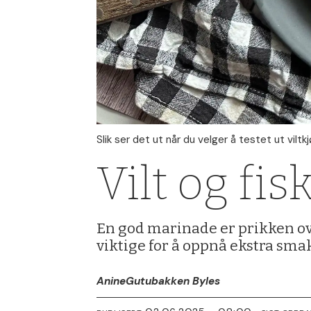
Slik ser det ut når du velger å testet ut viltkjø
Vilt og fis
En god marinade er prikken over
viktige for å oppnå ekstra smak,
Anine
Gutubakken Byles