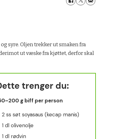
 og syre. Oljen trekker ut smaken fra
derimot ut væske fra kjøttet, derfor skal
Dette trenger du:
50–200 g biff per person
2 ss søt soyasaus (kecap manis)
1 dl olivenolje
1 dl rødvin