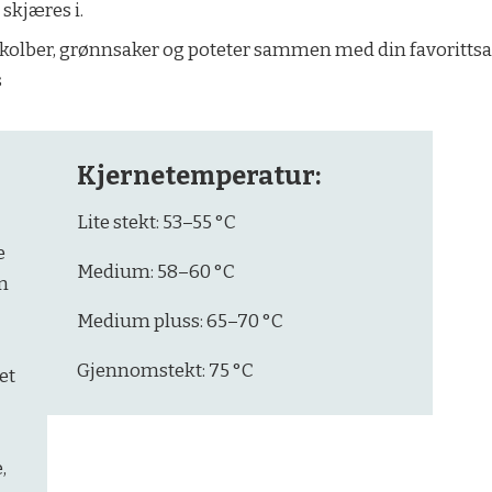
 skjæres i.
iskolber, grønnsaker og poteter sammen med din favorittsa
s
Kjernetemperatur:
Lite stekt: 53–55 °C
e
Medium: 58–60 °C
en
Medium pluss: 65–70 °C
Gjennomstekt: 75 °C
et
,