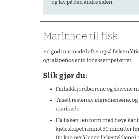
og lav på den andre siden.
Marinade til fisk
En god marinade løfter også fiskemålti
og jalapeños er til for eksempel ørret.
Slik gjør du:
Finhakk jordbærene og skivene med 
Tilsett resten av ingrediensene, og
marinade.
Ha fisken i en form med høye kante
kjøleskapet i minst 30 minutter før
Du kan også legge fiskestykkene i 