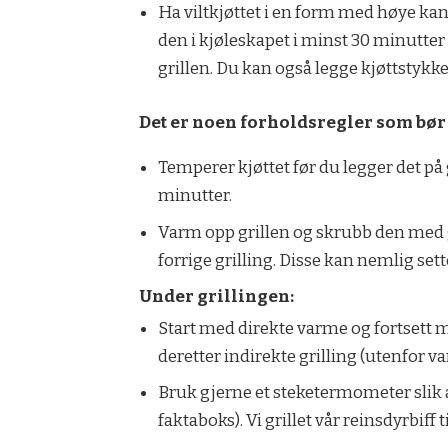
Ha viltkjøttet i en form med høye ka
den i kjøleskapet i minst 30 minutter 
grillen. Du kan også legge kjøttstykk
Det er noen forholdsregler som bør t
Temperer kjøttet før du legger det på 
minutter.
Varm opp grillen og skrubb den med gr
forrige grilling. Disse kan nemlig set
Under grillingen:
Start med direkte varme og fortsett m
deretter indirekte grilling (utenfor 
Bruk gjerne et steketermometer slik 
faktaboks). Vi grillet vår reinsdyrbiff ti