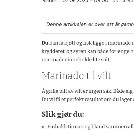
02.06.2025 - 08:00
PUBLISERT
SIST OPPD
Denne artikkelen er over ett år gamm
Du
kan la kjøtt og fisk ligge i marinade
krydderet, og syren kan både forlenge ho
marinader inneholde lite salt.
Marinade til vilt
Å grille biff av vilt er ingen sak. Både el
Du vil få et perfekt resultat om du lage
Slik gjør du:
Finhakk timian og bland sammen all