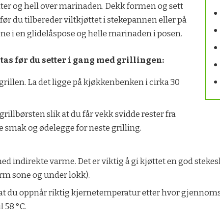
nter og hell over marinaden. Dekk formen og sett
før du tilbereder viltkjøttet i stekepannen eller på
ene i en glidelåspose og helle marinaden i posen.
as før du setter i gang med grillingen:
grillen. La det ligge på kjøkkenbenken i cirka 30
illbørsten slik at du får vekk svidde rester fra
te smak og ødelegge for neste grilling.
ed indirekte varme. Det er viktig å gi kjøttet en god steke
varm sone og under lokk).
at du oppnår riktig kjernetemperatur etter hvor gjennomst
l 58 °C.