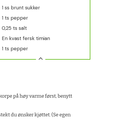
1 ss brunt sukker
1 ts pepper
0,25 ts salt
En kvast fersk timian
1 ts pepper
skorpe på høy varme først, benytt
ekt du ønsker kjøttet. (Se egen