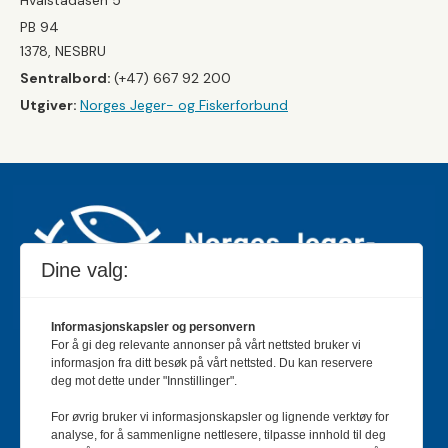
Hvalstadåsen 5
PB 94
1378, NESBRU
Sentralbord:
(+47) 667 92 200
Utgiver:
Norges Jeger- og Fiskerforbund
Dine valg:
Informasjonskapsler og personvern
For å gi deg relevante annonser på vårt nettsted bruker vi
Jakt & Fiske er landets største og eldste magasin for
informasjon fra ditt besøk på vårt nettsted. Du kan reservere
jakt- og fiskeinteresserte med 195 000 månedlige
deg mot dette under "Innstillinger".
lesere og et opplag på rundt 90 000 eksemplarer.
For øvrig bruker vi informasjonskapsler og lignende verktøy for
Bladet er en månedlig publikasjon og utgis av Norges
analyse, for å sammenligne nettlesere, tilpasse innhold til deg
Jeger- og Fiskerforbund.
Meld deg inn her
.