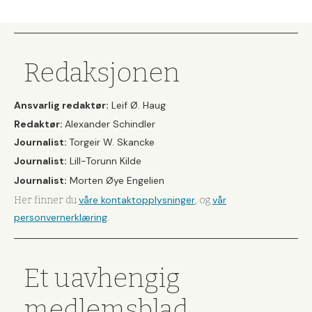
Redaksjonen
Ansvarlig redaktør:
Leif Ø. Haug
Redaktør:
Alexander Schindler
Journalist:
Torgeir W. Skancke
Journalist:
Lill-Torunn Kilde
Journalist:
Morten Øye Engelien
våre kontaktopplysninger
vår
Her finner du
, og
personvernerklæring
.
Et uavhengig
medlemsblad