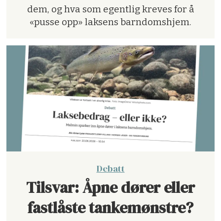
dem, og hva som egentlig kreves for å
jakt,
«pusse opp» laksens barndomshjem.
fiske
og
friluftsliv
Debatt
Tilsvar: Åpne dører eller
fastlåste tankemønstre?