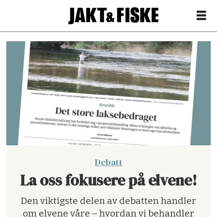
Kronikk
-
Her
finner
du
Debatt
våre
La oss fokusere på elvene!
kronikker
Den viktigste delen av debatten handler
om
om elvene våre – hvordan vi behandler