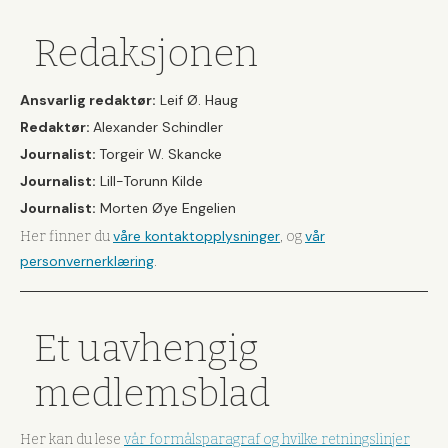
Redaksjonen
Ansvarlig redaktør:
Leif Ø. Haug
Redaktør:
Alexander Schindler
Journalist:
Torgeir W. Skancke
Journalist:
Lill-Torunn Kilde
Journalist:
Morten Øye Engelien
våre kontaktopplysninger
vår
Her finner du
, og
personvernerklæring
.
Et uavhengig
medlemsblad
Her kan du lese
vår formålsparagraf og hvilke retningslinjer