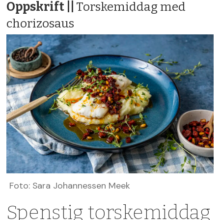
Oppskrift ||
Torskemiddag med
chorizosaus
Foto: Sara Johannessen Meek
Spenstig torskemiddag