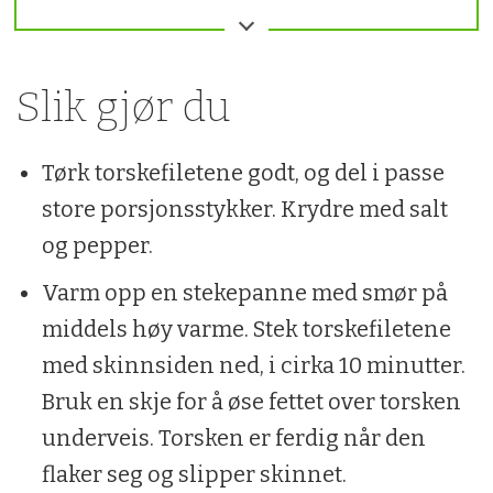
800 g torskefilet
0,5 ts salt
Slik gjør du
0,5 ts pepper
1 ss smør
Tørk torskefiletene godt, og del i passe
store porsjonsstykker. Krydre med salt
Chorizosaus:
og pepper.
150 g chorizo
Varm opp en stekepanne med smør på
1 fedd hvitløk
middels høy varme. Stek torskefiletene
med skinnsiden ned, i cirka 10 minutter.
0,5 stk. chili (gjerne mer om du liker
Bruk en skje for å øse fettet over torsken
sterk mat)
underveis. Torsken er ferdig når den
2 ss soltørkede tomater (finhakket)
flaker seg og slipper skinnet.