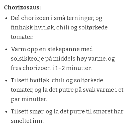
1 ss solsikkeolje
Chorizosaus:
3 ss smør
Del chorizoen i små terninger, og
1 pose ristede pinjekjerner
finhakk hvitløk, chili og soltørkede
tomater.
3 kvister timian
Varm opp en stekepanne med
1 ss sitronsaft
solsikkeolje på middels høy varme, og
1 ts pepper
fres chorizoen i 1–2 minutter.
Potetmos:
Tilsett hvitløk, chili og soltørkede
800 g poteter
tomater, og la det putre på svak varme i et
par minutter.
2 ss smør
Tilsett smør, og la det putre til smøret har
1,5 dl melk
smeltet inn.
1 ts salt