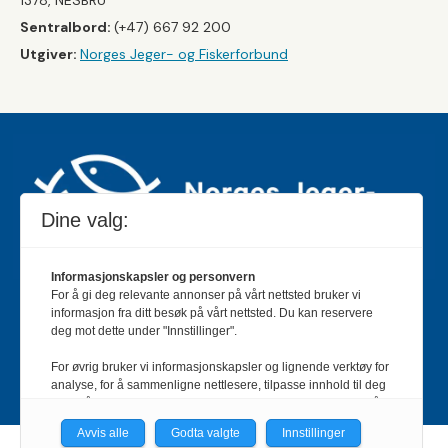
1378, NESBRU
Sentralbord:
(+47) 667 92 200
Utgiver:
Norges Jeger- og Fiskerforbund
Dine valg:
Informasjonskapsler og personvern
For å gi deg relevante annonser på vårt nettsted bruker vi
Jakt & Fiske er landets største og eldste magasin for
informasjon fra ditt besøk på vårt nettsted. Du kan reservere
jakt- og fiskeinteresserte med 195 000 månedlige
deg mot dette under "Innstillinger".
lesere og et opplag på rundt 90 000 eksemplarer.
For øvrig bruker vi informasjonskapsler og lignende verktøy for
Bladet er en månedlig publikasjon og utgis av Norges
analyse, for å sammenligne nettlesere, tilpasse innhold til deg
Jeger- og Fiskerforbund.
Meld deg inn her
.
og for å utvikle og tilby nødvendig funksjonalitet. Les mer i vår
personvernerklæring.
Avvis alle
Godta valgte
Innstillinger