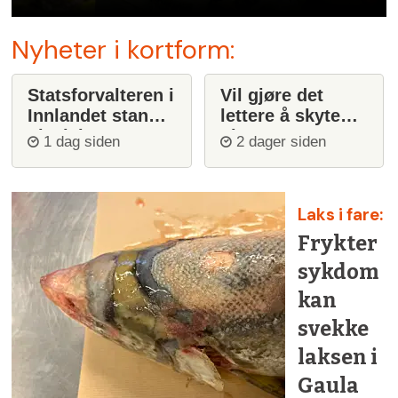
Nyheter i kortform:
Statsforvalteren i
Vil gjøre det
Innlandet stanser
lettere å skyte
ulvejakt
ulv
1 dag siden
2 dager siden
Laks i fare:
Frykter
sykdom
kan
svekke
laksen i
Gaula