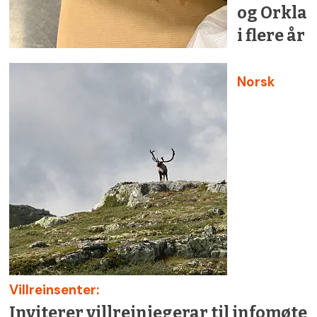
og Orkla
i flere år
Norsk
Villreinsenter:
Inviterer villreinjegerar til infomøte