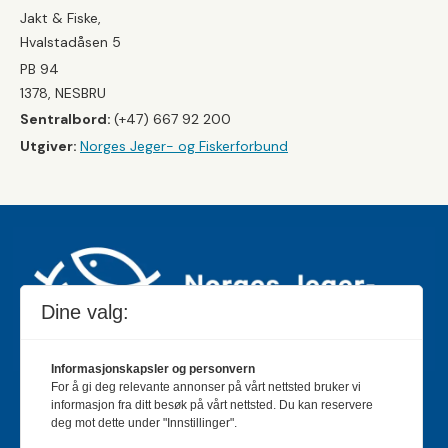
Jakt & Fiske,
Hvalstadåsen 5
PB 94
1378, NESBRU
Sentralbord:
(+47) 667 92 200
Utgiver:
Norges Jeger- og Fiskerforbund
Dine valg:
Informasjonskapsler og personvern
For å gi deg relevante annonser på vårt nettsted bruker vi
Jakt & Fiske er landets største og eldste magasin for
informasjon fra ditt besøk på vårt nettsted. Du kan reservere
jakt- og fiskeinteresserte med 195 000 månedlige
deg mot dette under "Innstillinger".
lesere og et opplag på rundt 90 000 eksemplarer.