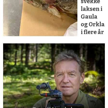
svekke
laksen i
Gaula
og Orkla
i flere år