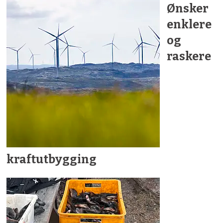
Ønsker
enklere
og
raskere
kraftutbygging