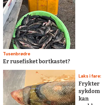
Tusenbrødre
Er rusefisket bortkastet?
Laks i fare:
Frykter
sykdom
kan