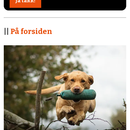
||
På forsiden