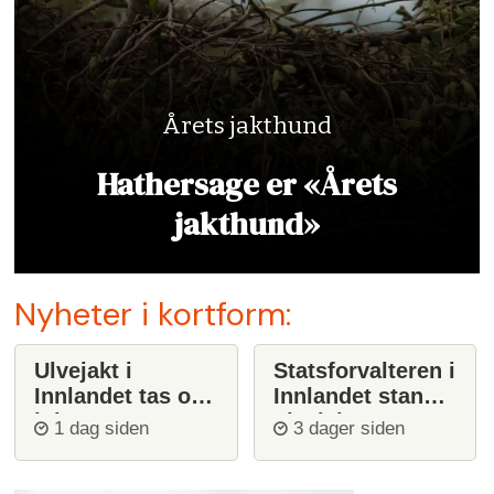
Årets jakthund
Hathersage er «Årets
jakthund»
Nyheter i kortform:
Ulvejakt i
Statsforvalteren i
Innlandet tas opp
Innlandet stanser
igjen
ulvejakt
1 dag siden
3 dager siden