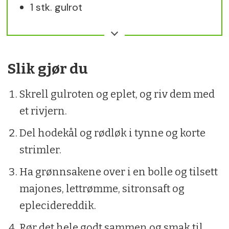
1 stk. gulrot
1 stk. grønt eple
0,5 stk. lite kålhode
Slik gjør du
0,5 stk. rødløk
Skrell gulroten og eplet, og riv dem med
175 g majones
et rivjern.
3 ss lettrømme
Del hodekål og rødløk i tynne og korte
1 ss sitronsaft
strimler.
1 ss eplecidereddik
Ha grønnsakene over i en bolle og tilsett
0,5 ts salt
majones, lettrømme, sitronsaft og
0,5 ts pepper
eplecidereddik.
Rør det hele godt sammen og smak til