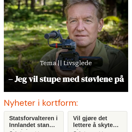
Tema || Livsglede
– Jeg vil stupe med støvlene på
Nyheter i kortform:
Statsforvalteren i
Vil gjøre det
Innlandet stanser
lettere å skyte
ulvejakt
ulv