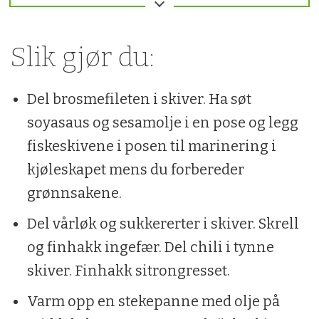
3 stilker vårløk
Slik gjør du:
200 g sukkererter
1 ts finhakket ingefær
Del brosmefileten i skiver. Ha søt
1 stk chili
soyasaus og sesamolje i en pose og legg
2 stk sitrongress
fiskeskivene i posen til marinering i
kjøleskapet mens du forbereder
2 dl søt soyasaus (kecap manis)
grønnsakene.
2 ss sesamolje
Del vårløk og sukkererter i skiver. Skrell
200 g teriyakisaus
og finhakk ingefær. Del chili i tynne
1 dl vann
skiver. Finhakk sitrongresset.
4 dl ris
Varm opp en stekepanne med olje på