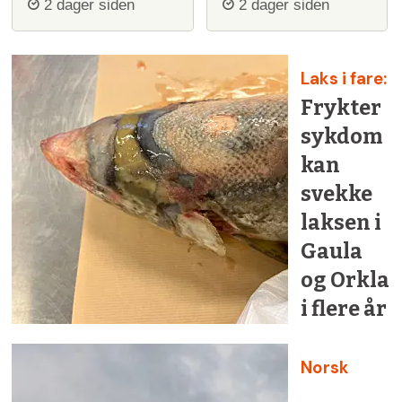
2 dager siden
2 dager siden
Laks i fare:
Frykter
sykdom
kan
svekke
laksen i
Gaula
og Orkla
i flere år
Norsk