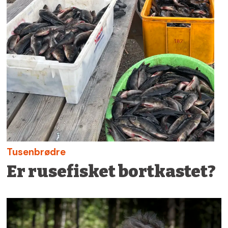
Tusenbrødre
Er rusefisket bortkastet?