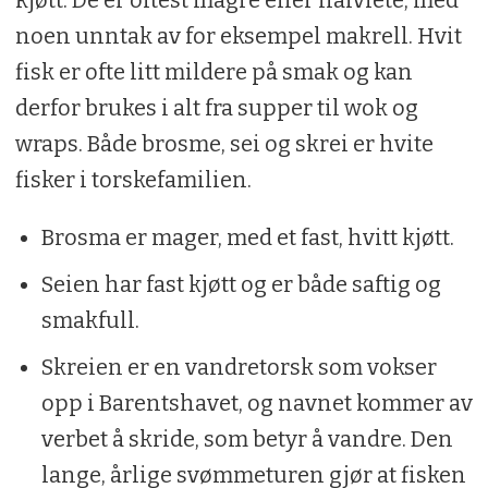
kjøtt. De er oftest magre eller halvfete, med
noen unntak av for eksempel makrell. Hvit
fisk er ofte litt mildere på smak og kan
derfor brukes i alt fra supper til wok og
wraps. Både brosme, sei og skrei er hvite
fisker i torskefamilien.
Brosma er mager, med et fast, hvitt kjøtt.
Seien har fast kjøtt og er både saftig og
smakfull.
Skreien er en vandretorsk som vokser
opp i Barentshavet, og navnet kommer av
verbet å skride, som betyr å vandre. Den
lange, årlige svømmeturen gjør at fisken