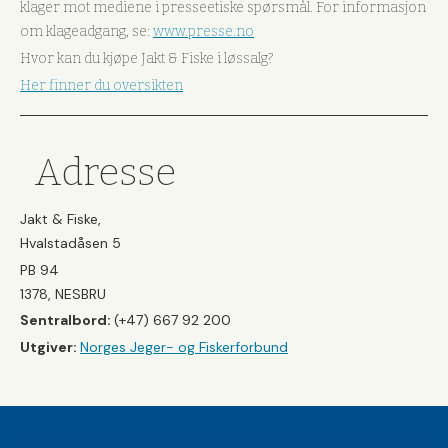
klager mot mediene i presseetiske spørsmål. For informasjon
om klageadgang, se:
www.presse.no
Hvor kan du kjøpe Jakt & Fiske i løssalg?
Her finner du oversikten
Adresse
Jakt & Fiske,
Hvalstadåsen 5
PB 94
1378, NESBRU
Sentralbord:
(+47) 667 92 200
Utgiver:
Norges Jeger- og Fiskerforbund