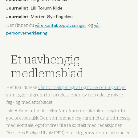
Journalist:
Lill-Torunn Kilde
Journalist:
Morten Øye Engelien
våre kontaktopplysninger
vår
Her finner du
, og
personvernerklæring
.
Et uavhengig
medlemsblad
Her kan du lese
vår formålsparagraf og hvilke retningslinjer
som ligger til grunn for produksjonen av det redaktørstyre
fag- og medlemsbladet.
Jakt & Fiske arbeider etter Vær Varsom-plakatens regler for
god presseskikk. Den som mener seg rammet av urettmessig
medieomtale, oppfordres til å ta kontakt med redaksjonen.
Pressens Faglige Utvalg (PFU) er et klageorgan som behandler