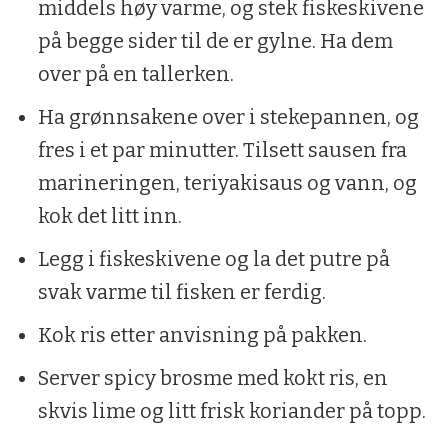
middels høy varme, og stek fiskeskivene
Tilbehør:
på begge sider til de er gylne. Ha dem
2 lime
over på en tallerken.
1 potte frisk koriander
Ha grønnsakene over i stekepannen, og
fres i et par minutter. Tilsett sausen fra
marineringen, teriyakisaus og vann, og
kok det litt inn.
Legg i fiskeskivene og la det putre på
svak varme til fisken er ferdig.
Kok ris etter anvisning på pakken.
Server spicy brosme med kokt ris, en
skvis lime og litt frisk koriander på topp.