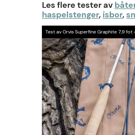
Les flere tester av
båte
haspelstenger
,
isbor
,
sn
Test av Orvis Superfine Graphite 7,9 fot