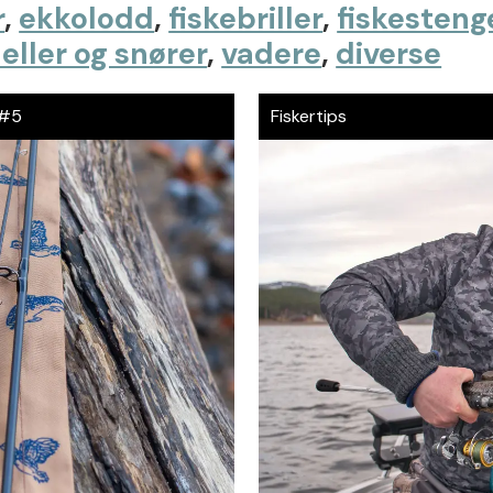
r
,
ekkolodd
,
fiskebriller
,
fiskesteng
eller og snører
,
vadere
,
diverse
 #5
Fiskertips