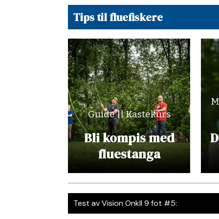
Tips til fluefiskere
M
Guide || Kastekurs
Bli kompis med
D
fluestanga
Test av Vision OnkII 9 fot #5: