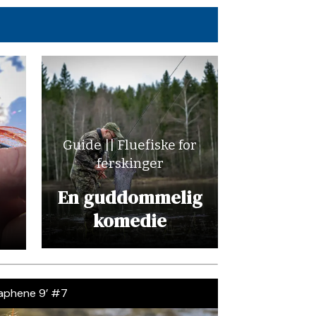
Guide || Fluefiske for
ferskinger
En guddommelig
komedie
raphene 9’ #7