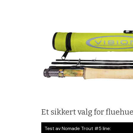
Et sikkert valg for fluehu
Test av Nomade Trout #5 line: