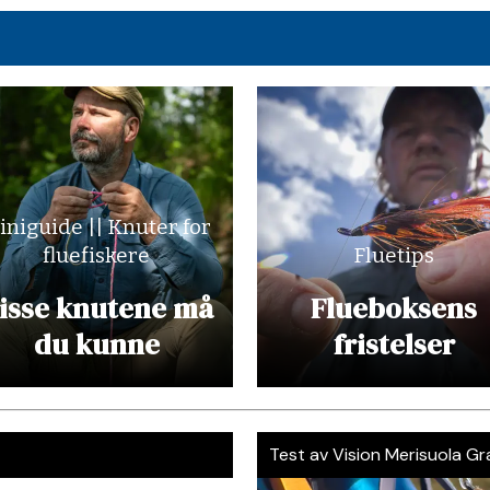
iniguide || Knuter for
fluefiskere
Fluetips
isse knutene må
Flueboksens
du kunne
fristelser
Test av Vision Merisuola G