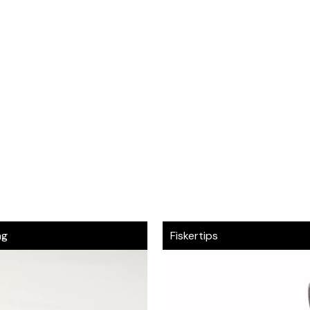
ag
Fiskertips