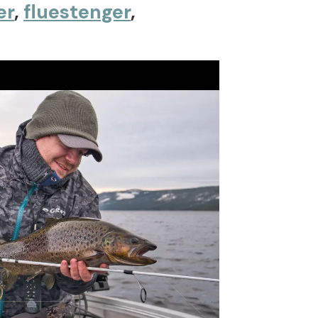
er
,
fluestenger
,