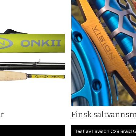
er
Finsk saltvanns
Test av Lawson CX8 Braid 