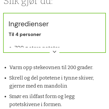
Slik gjør du:
Ingredienser
Til 4 personer
700 g store poteter
1 ts pepper
Varm opp stekeovnen til 200 grader.
220 g revet ost
Skrell og del potetene i tynne skiver,
4 dl matfløte
gjerne med en mandolin
1 fedd hvitløk1 ts salt
Smør en ildfast form og legg
potetskivene i formen.