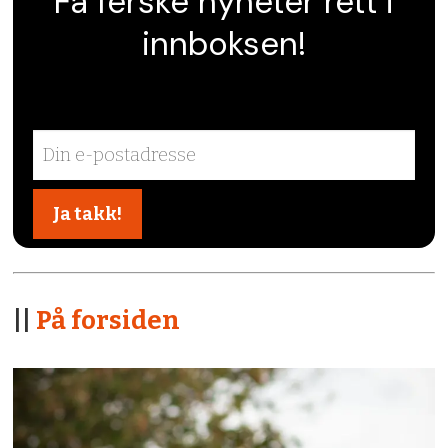
Få ferske nyheter rett i
innboksen!
||
På forsiden