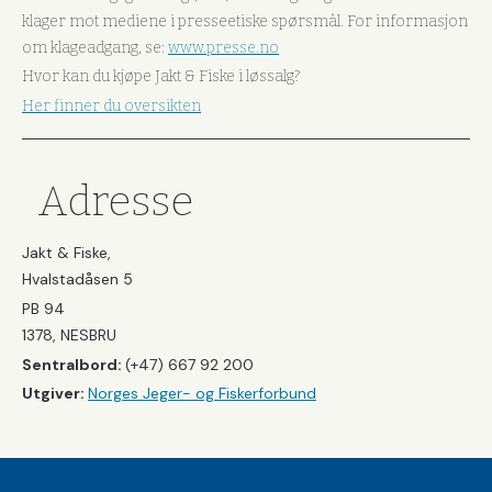
klager mot mediene i presseetiske spørsmål. For informasjon
om klageadgang, se:
www.presse.no
Hvor kan du kjøpe Jakt & Fiske i løssalg?
Her finner du oversikten
Adresse
Jakt & Fiske,
Hvalstadåsen 5
PB 94
1378, NESBRU
Sentralbord:
(+47) 667 92 200
Utgiver:
Norges Jeger- og Fiskerforbund