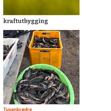
kraftutbygging
Tusenbrødre