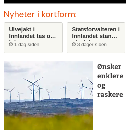
Nyheter i kortform:
Ulvejakt i
Statsforvalteren i
Innlandet tas opp
Innlandet stanser
igjen
ulvejakt
1 dag siden
3 dager siden
Ønsker
enklere
og
raskere