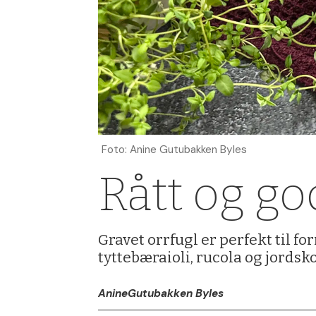
Foto: Anine Gutubakken Byles
Rått og go
Gravet orrfugl er perfekt til fo
tyttebæraioli, rucola og jordsk
Anine
Gutubakken Byles