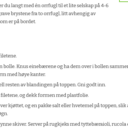
 du langt med én orrfugl til et lite selskap på 4-6
ave brystene fra to orrfugl, litt avhengig av
om er på bordet.
iletene.
n bolle. Knus einebærene og ha dem over i bollen samme
orm med høye kanter.
ell resten av blandingen på toppen. Gni godt inn.
 filetene, og dekk formen med plastfolie.
over kjøttet, og en pakke salt eller hvetemel på toppen, slik
døgn.
 tynne skiver. Server på rugkjeks med tyttebæraioli, rucola