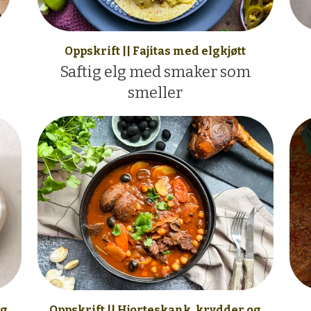
Oppskrift || Fajitas med elgkjøtt
Saftig elg med smaker som
smeller
og
Oppskrift || Hjorteskank, krydder og