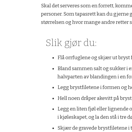
Skal det serveres som en forrett, kommer
personer. Som tapasrett kan du gjerne gr
størrelsen og hvor mange andre retter s
Slik gjør du:
Flå orrfuglene og skjær ut bryst f
Bland sammen salt og sukker i e
halvparten av blandingen i en f
Legg brystfiletene i formen og h
Hell noen dråper akevitt på bryst
Legg en liten fjøl eller lignende 
i kjøleskapet, og la den stå i tre 
Skjær de gravede brystfiletene i