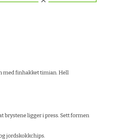
n med finhakket timian. Hell
 at brystene ligger i press. Sett formen
 og jordskokkchips.