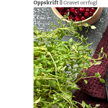
Oppskrift ||
Gravet orrfugl