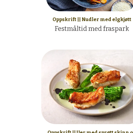
Oppskrift || Nudler med elgkjøtt
Festmåltid med fraspark
Oppskrift || Uer med sprøtt skinn 