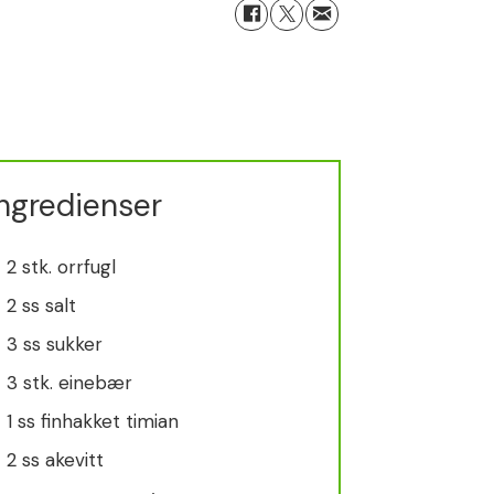
ngredienser
2 stk. orrfugl
2 ss salt
3 ss sukker
3 stk. einebær
1 ss finhakket timian
2 ss akevitt