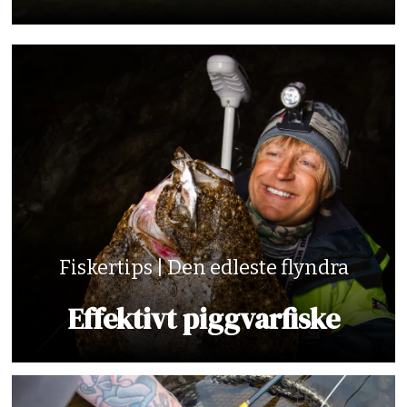
Fiskertips | Den edleste flyndra
Effektivt piggvarfiske