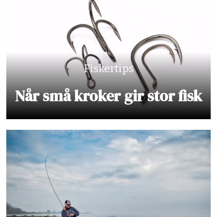
Fiskertips
Når små kroker gir stor fisk