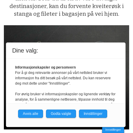
destinasjoner, kan du forvente kveiterøsk i
stanga og fileter i bagasjen på vei hjem.
Dine valg:
Informasjonskapsler og personvern
For å gi deg relevante annonser på vårt nettsted bruker vi
informasjon fra ditt besøk på vårt nettsted. Du kan reservere
deg mot dette under "Innstillinger".
Fiskertipset || Makrellfiske med
For øvrig bruker vi informasjonskapsler og lignende verktøy for
svarte kroker
analyse, for å sammenligne nettlesere, tilpasse innhold til deg
og for å utvikle og tilby nødvendig funksjonalitet. Les mer i vår
personvernerklæring.
Svartekunst
Avvis alle
Godta valgte
Innstillinger
Vi er med i Fagpressen-nettverket. Om du samtykker under, vil
du få relevante annonser på nettstedene til medlemmene i
Innstillinger
nettverket basert på informasjon fra dine besøk på tvers av