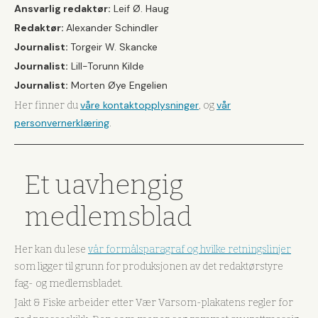
Ansvarlig redaktør:
Leif Ø. Haug
Redaktør:
Alexander Schindler
Journalist:
Torgeir W. Skancke
Journalist:
Lill-Torunn Kilde
Journalist:
Morten Øye Engelien
våre kontaktopplysninger
vår
Her finner du
, og
personvernerklæring
.
Et uavhengig
medlemsblad
Her kan du lese
vår formålsparagraf og hvilke retningslinjer
som ligger til grunn for produksjonen av det redaktørstyre
fag- og medlemsbladet.
Jakt & Fiske arbeider etter Vær Varsom-plakatens regler for