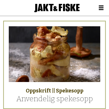
Sanking
-
en
viktig
del
av
Oppskrift || Spekesopp
matauken
Anvendelig spekesopp