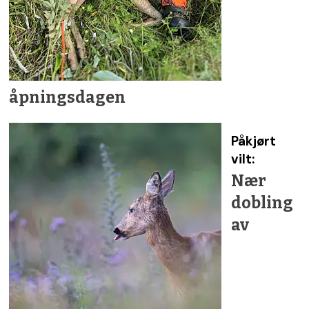
åpningsdagen
Påkjørt
vilt:
Nær
dobling
av