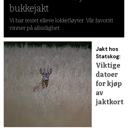
bukkejakt
Vi har testet elleve lokkefløyter. Vår favoritt
vinner på allsidighet.
Jakt hos
Statskog:
Viktige
datoer
for kjøp
av
jaktkort