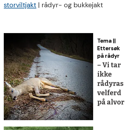
bukkejakt
storviltjakt
| rådyr- og bukkejakt
og
rådyrjakt
Tema ||
Ettersøk
på rådyr
– Vi tar
ikke
rådyras
velferd
på alvor