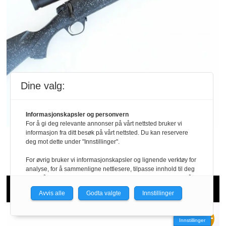
Dine valg:
Informasjonskapsler og personvern
For å gi deg relevante annonser på vårt nettsted bruker vi
informasjon fra ditt besøk på vårt nettsted. Du kan reservere
Velkomponert småviltrifle fra
deg mot dette under "Innstillinger".
Bergara
For øvrig bruker vi informasjonskapsler og lignende verktøy for
analyse, for å sammenligne nettlesere, tilpasse innhold til deg
og for å utvikle og tilby nødvendig funksjonalitet. Les mer i vår
Test av Bergara Extreme Hunter Nordic
personvernerklæring.
Avvis alle
Godta valgte
Innstillinger
Vi er med i Fagpressen-nettverket. Om du samtykker under, vil
du få relevante annonser på nettstedene til medlemmene i
Innstillinger
nettverket basert på informasjon fra dine besøk på tvers av