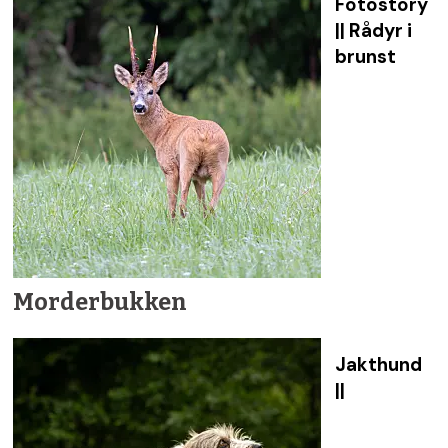
Fotostory
|| Rådyr i
brunst
Morderbukken
Jakthund
||