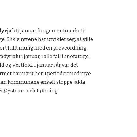
dyrjakt
i januar fungerer utmerket i
e. Slik vintrene har utviklet seg, så ville
ært fullt mulig med en prøveordning
dyrjakt i januar, i alle fall i snøfattige
d og Vestfold. I januar i år var det
rmet barmark her. I perioder med mye
kan kommunene enkelt stoppe jakta,
r Øystein Cock Rønning.