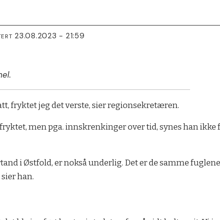
23.08.2023 - 21:59
TERT
el.
tt, fryktet jeg det verste, sier regionsekretæren.
ryktet, men pga. innskrenkinger over tid, synes han ikke 
vartand i Østfold, er nokså underlig. Det er de samme fugle
 sier han.