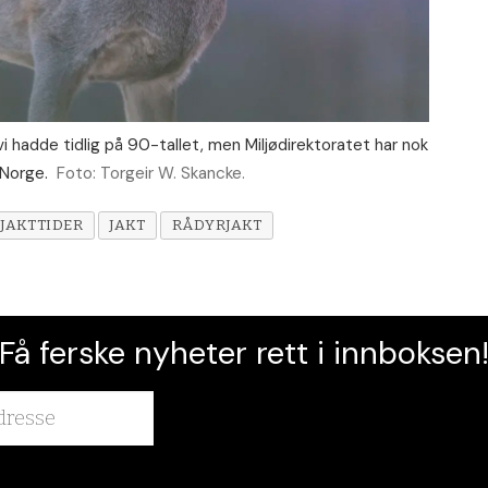
hadde tidlig på 90-tallet, men Miljødirektoratet har nok
 Norge.
Foto: Torgeir W. Skancke.
JAKTTIDER
JAKT
RÅDYRJAKT
Få ferske nyheter rett i innboksen