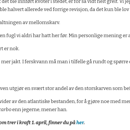
det ble innført kvoter i stedet, er for så vidt helt greit. Vi
halvert allerede ved forrige revisjon, da det kun ble lov t
valtningen av mellomskarv.
en fugl vi aldri har hatt her før. Min personlige mening er a
t er nok.
ig mer jakt. I ferskvann må man i tilfelle gå rundt og spørr
n utgjør en svært stor andel av den storskarven som befi
ndivider av den atlantiske bestanden, for å gjøre noe med 
carbo
enn jegerne, mener han.
trer i kraft 1. april, finner du på
her
.