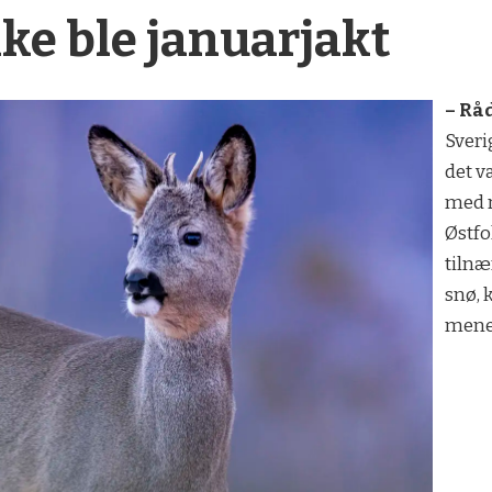
ikke ble januarjakt
– Rå
Sverig
det v
med rå
Østfol
tilnæ
snø, 
mene