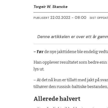
Torgeir W. Skancke
22.02.2022 - 08:00
PUBLISERT
SIST OPPDA
Denne artikkelen er over ett år gamm
– Før
de nye jakttidene ble endelig vedta
Han opplever resultatet som bedre enn f
lys ut.
– At det nå kun er tillatt med jakt på s
tilhører den russisk-baltiske bestanden,
Allerede halvert