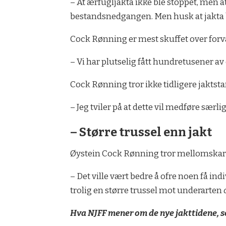
– At ærfugljakta ikke ble stoppet, men at 
bestandsnedgangen. Men husk at jakta ble 
Cock Rønning er mest skuffet over for
– Vi har plutselig fått hundretusener av 
Cock Rønning tror ikke tidligere jaktstar
– Jeg tviler på at dette vil medføre særl
– Større trussel enn jakt
Øystein Cock Rønning tror mellomskarve
– Det ville vært bedre å ofre noen få i
trolig en større trussel mot underarten
Hva NJFF mener om de nye jakttidene, som 