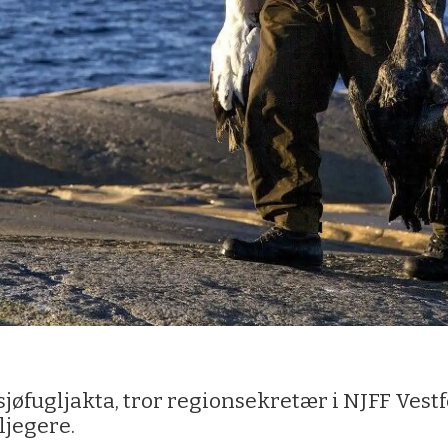
jøfugljakta, tror regionsekretær i NJFF Vestf
gljegere.