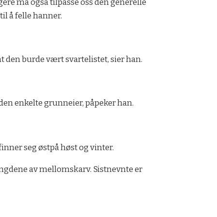
 jegere må også tilpasse oss den generelle
il å felle hanner.
t den burde vært svartelistet, sier han.
e den enkelte grunneier, påpeker han.
nner seg østpå høst og vinter.
mengdene av mellomskarv. Sistnevnte er