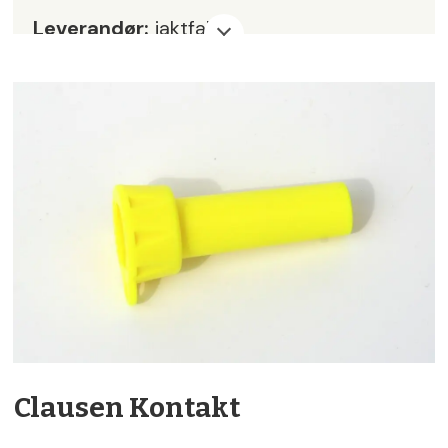
Leverandør:
jaktfall.no
Pris:
kr 489,-
Karakter:
5
Clausen Kontakt