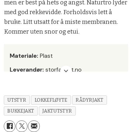
men er best på hets og angst. Naturtro lyder
med god rekkevidde. Forholdsvis lett å
bruke. Litt utsatt for å miste membranen.
Kommer uten snor og etui.
Materiale:
Plast
Leverandør:
storfangst.no
Pris:
kr 399,-
Karakter:
5
UTSTYR
LOKKEFLØYTE
RÅDYRJAKT
BUKKEJAKT
JAKTUTSTYR