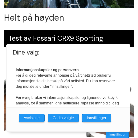
Helt på høyden
Test av Fossari CRX9 Sporting
Dine valg:
Informasjonskapsler og personvern
For å gi deg relevante annonser på vårt nettsted bruker vi
informasjon fra ditt besøk på vårt nettsted. Du kan reservere
deg mot dette under "Innstillinger".
For øvrig bruker vi informasjonskapsler og lignende verktøy for
analyse, for å sammenligne nettlesere, tilpasse innhold til deg
og for å utvikle og tilby nødvendig funksjonalitet. Les mer i vår
personvernerklæring.
Avvis alle
Godta valgte
Innstillinger
Vi er med i Fagpressen-nettverket. Om du samtykker under, vil
du få relevante annonser på nettstedene til medlemmene i
Innstillinger
nettverket basert på informasjon fra dine besøk på tvers av