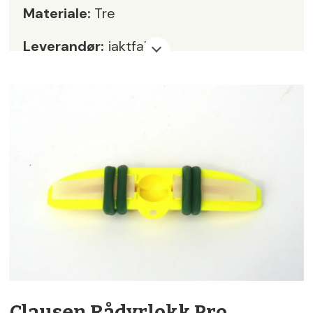
Materiale:
Tre
Leverandør:
jaktfall.no
Pris:
kr 299,-
Karakter:
3
Clausen Rådyrlokk Pro