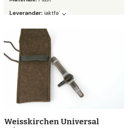
Leverandør:
jaktfall.no
Pris:
kr 299,-
Karakter:
5
Weisskirchen Universal