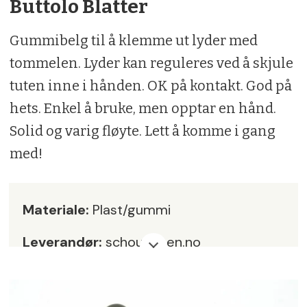
kan du mest sannsynlig lokke til deg en
Buttolo Blatter
bukk med litt øvelse.
Gummibelg til å klemme ut lyder med
Vi klarte å lokke bukk med alle fløytene i
tommelen. Lyder kan reguleres ved å skjule
løpet av en sesong, noen var dog litt
tuten inne i hånden. OK på kontakt. God på
enklere i bruk og ga svært gode toner.
hets. Enkel å bruke, men opptar en hånd.
Solid og varig fløyte. Lett å komme i gang
med!
Materiale:
Plast/gummi
Leverandør:
schouvapen.no
Pris:
kr 455,-
Karakter:
5