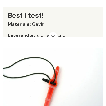
Best i test!
Materiale:
Gevir
Leverandør:
storfangst.no
Pris:
kr 599,-
Karakter:
6