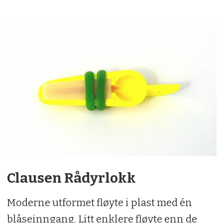
Pris:
kr 260,-
Karakter:
3
Clausen Rådyrlokk
Moderne utformet fløyte i plast med én
blåseinngang. Litt enklere fløyte enn de