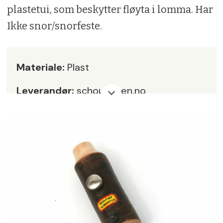
plastetui, som beskytter fløyta i lomma. Har
Ikke snor/snorfeste.
Materiale:
Plast
Leverandør:
schouvapen.no
Pris:
kr 335,-
Karakter:
5