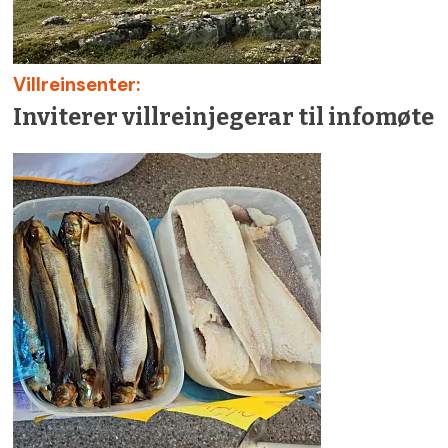
Villreinsenter:
Inviterer villreinjegerar til infomøte