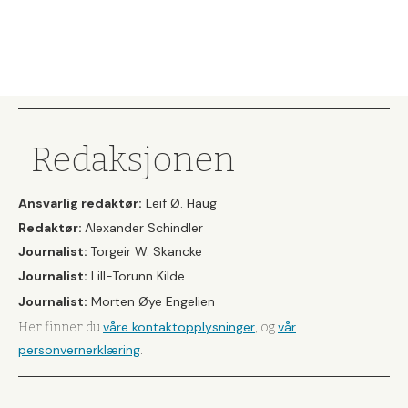
Redaksjonen
Ansvarlig redaktør:
Leif Ø. Haug
Redaktør:
Alexander Schindler
Journalist:
Torgeir W. Skancke
Journalist:
Lill-Torunn Kilde
Journalist:
Morten Øye Engelien
våre kontaktopplysninger
vår
Her finner du
, og
personvernerklæring
.