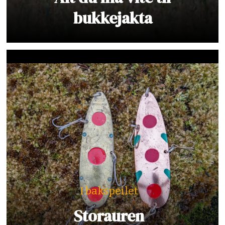
bukkejakta
I bakspeilet
Storauren