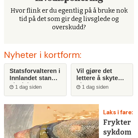
Hvor flink er du egentlig på å bruke nok
tid på det som gir deg livsglede og
overskudd?
Nyheter i kortform:
Statsforvalteren i
Vil gjøre det
Innlandet stanser
lettere å skyte
ulvejakt
ulv
1 dag siden
1 dag siden
Laks i fare:
Frykter
sykdom