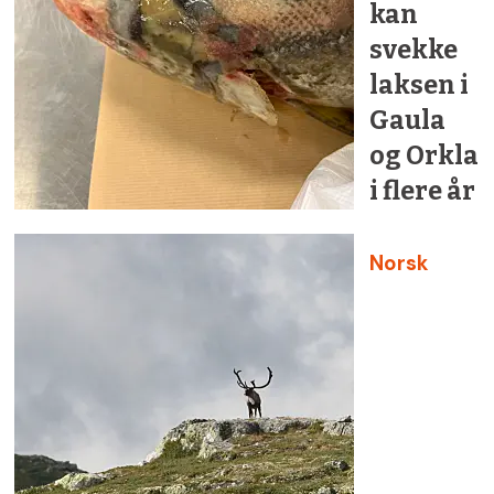
kan
svekke
laksen i
Gaula
og Orkla
i flere år
Norsk