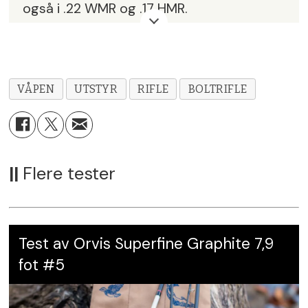
også i .22 WMR og .17 HMR.
Vekt:
2,3 Kg.
Pipe:
46 cm, karbon- viklet.
Munningsdiameter:
23 mm. Gjenget 1⁄2-
VÅPEN
UTSTYR
RIFLE
BOLTRIFLE
28.
To magasiner, fem og ti patroner.
Picatinnyskinne for kikkertmontering.
Justerbart avtrekk. Skjefte i kunststoff.
||
Flere tester
Pris:
Kr 9.990,-
Leverandør:
Norma AS
Karakter:
5
Test av Orvis Superfine Graphite 7,9
fot #5