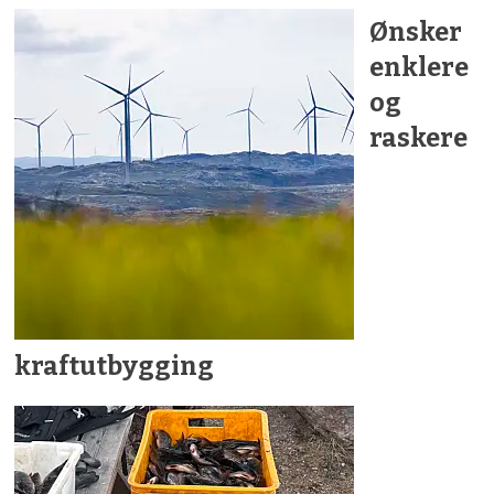
Ønsker
enklere
og
raskere
kraftutbygging