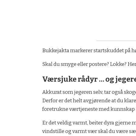
Bukkejakta markerer startskuddet på høs
Skal du smyge eller postere? Lokke? Her h
Værsjuke rådyr … og jeger
Akkurat som jegeren selv, tar også skoge
Derfor er det helt avgjørende at du kla
foretrukne værtjeneste med kunnskap o
Er det veldig varmt, beiter dyra gjerne
vindstille og varmt vær skal du være sæ