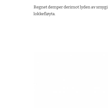
Regnet demper derimot lyden av smyging
lokkefløyta.