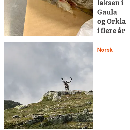
laksen i
Gaula
og Orkla
i flere år
Norsk