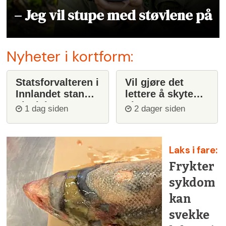
– Jeg vil stupe med støvlene på
Nyheter i kortform:
Statsforvalteren i
Vil gjøre det
Innlandet stanser
lettere å skyte
ulvejakt
ulv
1 dag siden
2 dager siden
Laks i fare:
Frykter
sykdom
kan
svekke