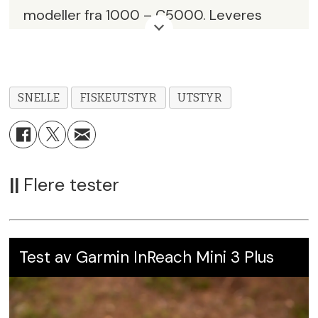
modeller fra 1000 – C5000. Leveres
med beskyttelsestrekk.
Vekt:
210g
SNELLE
FISKEUTSTYR
UTSTYR
Kulelager:
12/1
Utveksling:
5.8:1
Linekapasitet (braid):
0,15mm / 150m
||
Flere tester
Brems:
9kg
Pris:
kr 9 999,-
Test av Garmin InReach Mini 3 Plus
Leverandør:
Shimano Nordic AS,
www.shimano.com