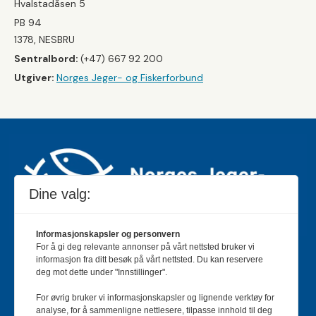
Hvalstadåsen 5
PB 94
1378, NESBRU
Sentralbord:
(+47) 667 92 200
Utgiver:
Norges Jeger- og Fiskerforbund
Dine valg:
Informasjonskapsler og personvern
For å gi deg relevante annonser på vårt nettsted bruker vi
Jakt & Fiske er landets største og eldste magasin for
informasjon fra ditt besøk på vårt nettsted. Du kan reservere
jakt- og fiskeinteresserte med 195 000 månedlige
deg mot dette under "Innstillinger".
lesere og et opplag på rundt 90 000 eksemplarer.
For øvrig bruker vi informasjonskapsler og lignende verktøy for
Bladet er en månedlig publikasjon og utgis av Norges
analyse, for å sammenligne nettlesere, tilpasse innhold til deg