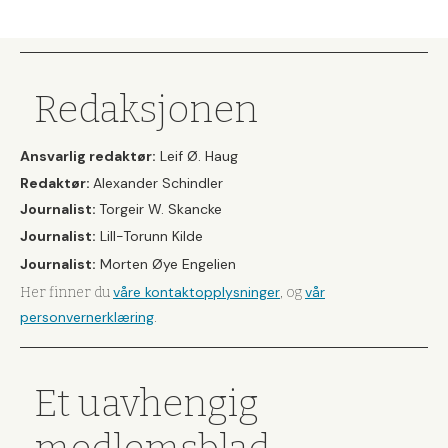
Redaksjonen
Ansvarlig redaktør:
Leif Ø. Haug
Redaktør:
Alexander Schindler
Journalist:
Torgeir W. Skancke
Journalist:
Lill-Torunn Kilde
Journalist:
Morten Øye Engelien
våre kontaktopplysninger
vår
Her finner du
, og
personvernerklæring
.
Et uavhengig