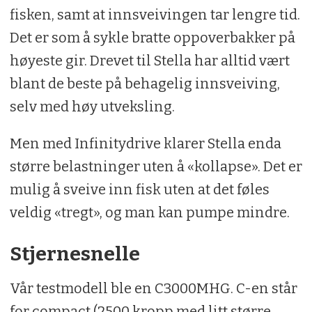
fisken, samt at innsveivingen tar lengre tid.
Det er som å sykle bratte oppoverbakker på
høyeste gir. Drevet til Stella har alltid vært
blant de beste på behagelig innsveiving,
selv med høy utveksling.
Men med Infinitydrive klarer Stella enda
større belastninger uten å «kollapse». Det er
mulig å sveive inn fisk uten at det føles
veldig «tregt», og man kan pumpe mindre.
Stjernesnelle
Vår testmodell ble en C3000MHG. C-en står
for compact (2500 kropp med litt større