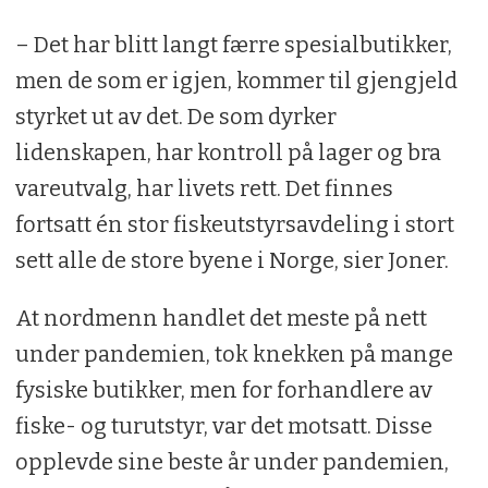
med på å drive butikken fram til 2003. Da
– Det har blitt langt færre spesialbutikker,
skilte butikk og grossist lag.
men de som er igjen, kommer til gjengjeld
styrket ut av det. De som dyrker
Mens Jarle ble direktør for Flyfish Europe,
lidenskapen, har kontroll på lager og bra
en av Europas ledende distributører av
vareutvalg, har livets rett. Det finnes
fluefiskeutstyr, ble Bjørnar igjen i den lille
fortsatt én stor fiskeutstyrsavdeling i stort
butikken.
sett alle de store byene i Norge, sier Joner.
Navnet forble, og det gode forholdet til
distributøren har vært avgjørende for at
At nordmenn handlet det meste på nett
butikkhjertet fortsetter å slå.
under pandemien, tok knekken på mange
fysiske butikker, men for forhandlere av
fiske- og turutstyr, var det motsatt. Disse
opplevde sine beste år under pandemien,