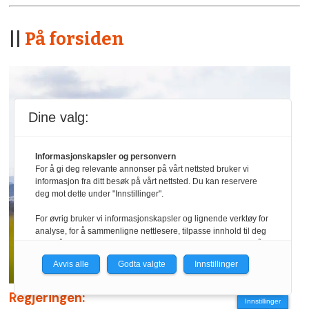
||
På forsiden
Dine valg:
Informasjonskapsler og personvern
For å gi deg relevante annonser på vårt nettsted bruker vi
informasjon fra ditt besøk på vårt nettsted. Du kan reservere
deg mot dette under "Innstillinger".
For øvrig bruker vi informasjonskapsler og lignende verktøy for
analyse, for å sammenligne nettlesere, tilpasse innhold til deg
og for å utvikle og tilby nødvendig funksjonalitet. Les mer i vår
personvernerklæring.
Avvis alle
Godta valgte
Innstillinger
Vi er med i Fagpressen-nettverket. Om du samtykker under, vil
du få relevante annonser på nettstedene til medlemmene i
Regjeringen:
Innstillinger
nettverket basert på informasjon fra dine besøk på tvers av