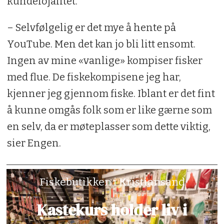
kundelojalitet.
– Selvfølgelig er det mye å hente på
YouTube. Men det kan jo bli litt ensomt.
Ingen av mine «vanlige» kompiser fisker
med flue. De fiskekompisene jeg har,
kjenner jeg gjennom fiske. Iblant er det fint
å kunne omgås folk som er like gærne som
en selv, da er møteplasser som dette viktig,
sier Engen.
Fiskebutikken i Kristiansand
Kastekurs holder liv i