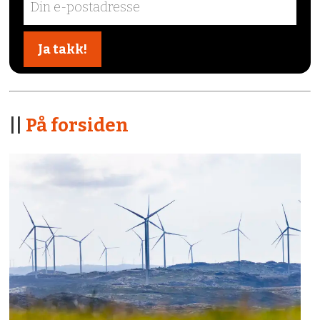
||
På forsiden