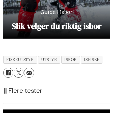
• Savner en hurtigløsning for bytte av
isbor/diamete
Guide | Isbor
Slik velger du riktig isbor
Karakter:
5,5
FISKEUTSTYR
UTSTYR
ISBOR
ISFISKE
||
Flere tester