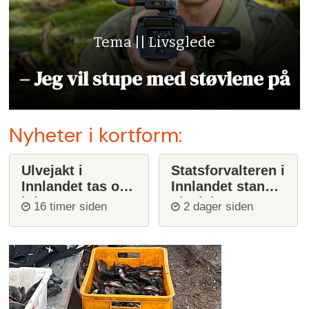
Tema || Livsglede
– Jeg vil stupe med støvlene på
Nyheter i kortform:
Ulvejakt i
Statsforvalteren i
Innlandet tas opp
Innlandet stanser
igjen
ulvejakt
16 timer siden
2 dager siden