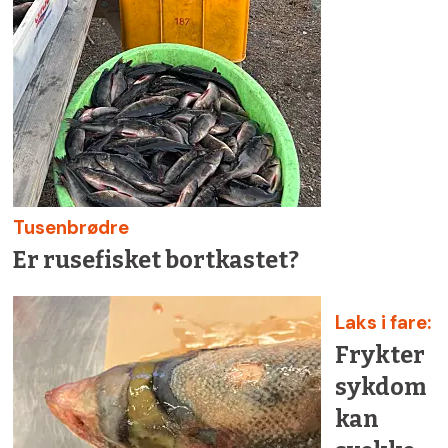
Tusenbrødre
Er rusefisket bortkastet?
Laks i fare:
Frykter
sykdom
kan