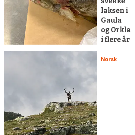
svekke
laksen i
Gaula
og Orkla
i flere år
Norsk