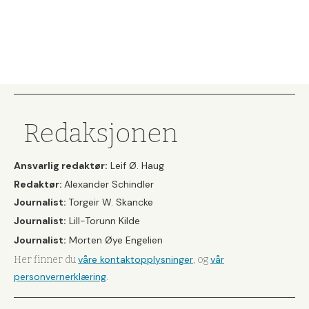
Redaksjonen
Ansvarlig redaktør:
Leif Ø. Haug
Redaktør:
Alexander Schindler
Journalist:
Torgeir W. Skancke
Journalist:
Lill-Torunn Kilde
Journalist:
Morten Øye Engelien
våre kontaktopplysninger
vår
Her finner du
, og
personvernerklæring
.