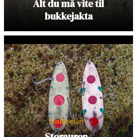
Alt du må vite til
bukkejakta
I bakspeilet
Storauren