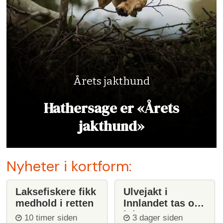
Årets jakthund
Hathersage er «Årets
jakthund»
Nyheter i kortform:
Laksefiskere fikk
Ulvejakt i
medhold i retten
Innlandet tas opp
igjen
10 timer siden
3 dager siden