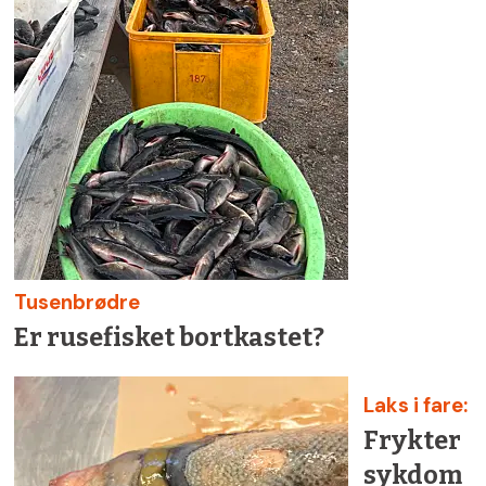
Tusenbrødre
Er rusefisket bortkastet?
Laks i fare:
Frykter
sykdom