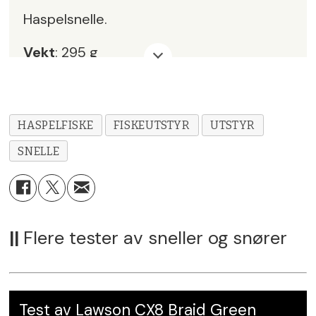
Haspelsnelle.
Vekt
: 295 g
Kulelager
: 1
Utveksling
: 5.2:1
HASPELFISKE
FISKEUTSTYR
UTSTYR
Linjekapasitet (braid)
: 0,20 mm/150 m
SNELLE
Brems
: 10 kg
Pris
: kr 895,-
||
Flere tester av sneller og snører
Leverandør
:
Daiwa Skandinavia
Karakter:
5
Test av Lawson CX8 Braid Green