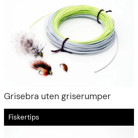
Grisebra uten griserumper
Fiskertips