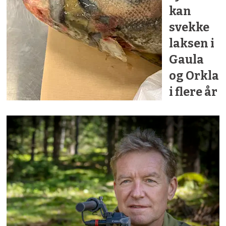
kan
svekke
laksen i
Gaula
og Orkla
i flere år