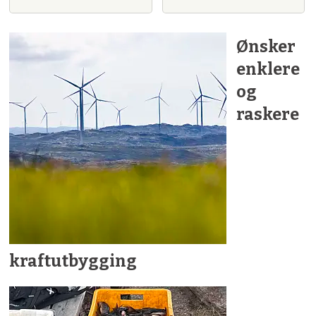
Ønsker
enklere
og
raskere
kraftutbygging