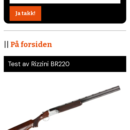
||
På forsiden
Test av Rizzini BR220