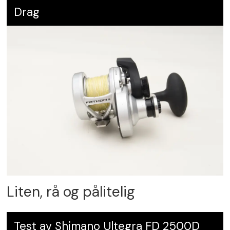
Drag
Liten, rå og pålitelig
Test av Shimano Ultegra FD 2500D