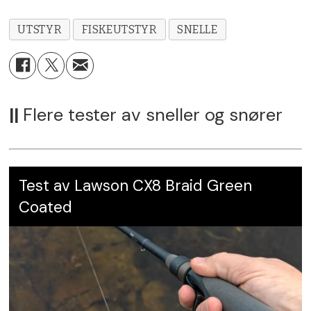
Leverandør:
Rapala VMC Norway AS,
UTSTYR
FISKEUTSTYR
SNELLE
elbe.no
Karakter:
5
– Mest for
pengene!
||
Flere tester av sneller og snører
Test av Lawson CX8 Braid Green
Coated