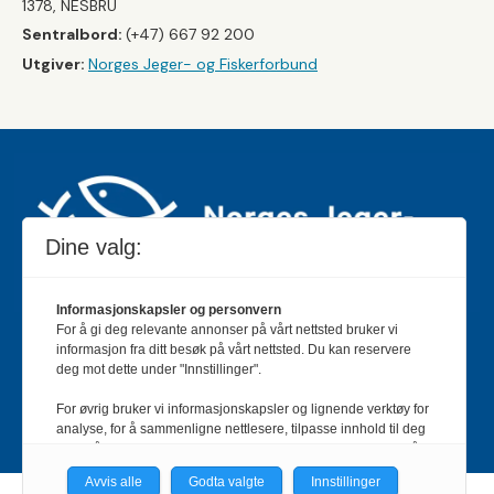
1378, NESBRU
Sentralbord:
(+47) 667 92 200
Utgiver:
Norges Jeger- og Fiskerforbund
Dine valg:
Informasjonskapsler og personvern
For å gi deg relevante annonser på vårt nettsted bruker vi
Jakt & Fiske er landets største og eldste magasin for
informasjon fra ditt besøk på vårt nettsted. Du kan reservere
jakt- og fiskeinteresserte med 195 000 månedlige
deg mot dette under "Innstillinger".
lesere og et opplag på rundt 90 000 eksemplarer.
For øvrig bruker vi informasjonskapsler og lignende verktøy for
Bladet er en månedlig publikasjon og utgis av Norges
analyse, for å sammenligne nettlesere, tilpasse innhold til deg
Jeger- og Fiskerforbund.
Meld deg inn her
.
og for å utvikle og tilby nødvendig funksjonalitet. Les mer i vår
personvernerklæring.
Avvis alle
Godta valgte
Innstillinger