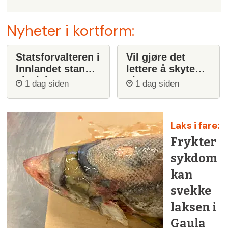
Nyheter i kortform:
Statsforvalteren i
Vil gjøre det
Innlandet stanser
lettere å skyte
ulvejakt
ulv
1 dag siden
1 dag siden
Laks i fare:
Frykter
sykdom
kan
svekke
laksen i
Gaula