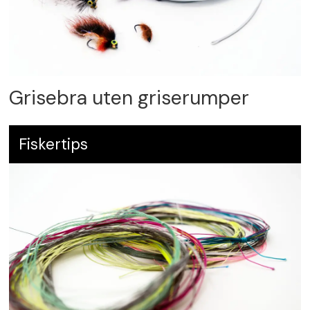
Grisebra uten griserumper
Fiskertips