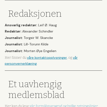
Redaksjonen
Ansvarlig redaktør:
Leif Ø. Haug
Redaktør:
Alexander Schindler
Journalist:
Torgeir W. Skancke
Journalist:
Lill-Torunn Kilde
Journalist:
Morten Øye Engelien
våre kontaktopplysninger
vår
Her finner du
, og
personvernerklæring
.
Et uavhengig
medlemsblad
Her kan du lese
vår formålsparagraf og hvilke retningslinjer