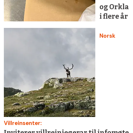
og Orkla
i flere år
Norsk
Villreinsenter:
Inviterer villreinjegerar til infomøte