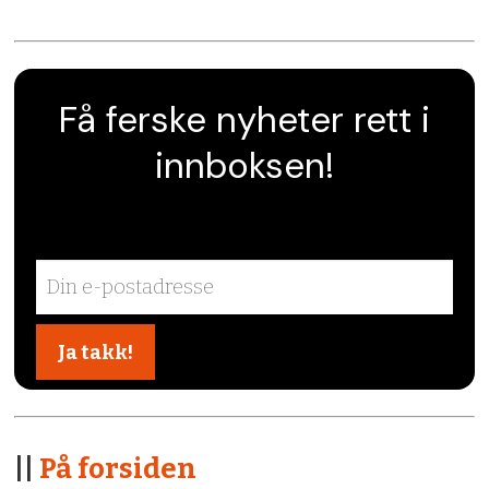
Få ferske nyheter rett i
innboksen!
||
På forsiden