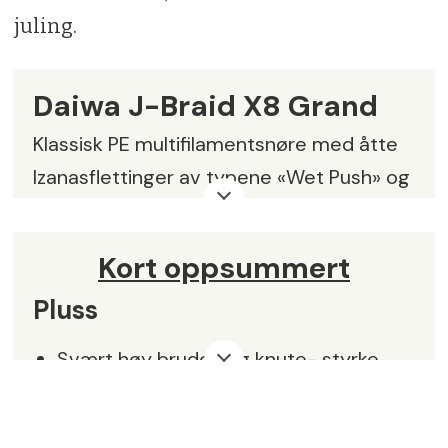
juling.
Daiwa J-Braid X8 Grand
Klassisk PE multifilamentsnøre med åtte
Izanasflettinger av typene «Wet Push» og
«Short Pitch». Leveres i størrelser fra
0,06 mm til 0,51 mm..
Kort oppsummert
Farger:
Gul, grå, blå og flerfarget
Pluss
Oppgitt bruddstyrke:
Eks. 0,28 mm, 26,3
Svært høy brudd- og knute- styrke
kg
Lite strekk
Lengder:
135 m, 150 m, 300 m, 500 m,
Godt utvalg av farger og lengder