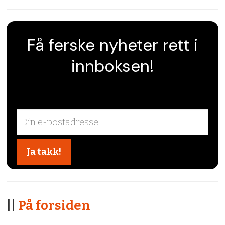
Få ferske nyheter rett i
innboksen!
||
På forsiden