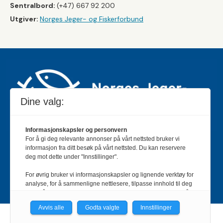
Sentralbord:
(+47) 667 92 200
Utgiver:
Norges Jeger- og Fiskerforbund
Dine valg:
Informasjonskapsler og personvern
For å gi deg relevante annonser på vårt nettsted bruker vi
Jakt & Fiske er landets største og eldste magasin for
informasjon fra ditt besøk på vårt nettsted. Du kan reservere
jakt- og fiskeinteresserte med 195 000 månedlige
deg mot dette under "Innstillinger".
lesere og et opplag på rundt 90 000 eksemplarer.
For øvrig bruker vi informasjonskapsler og lignende verktøy for
Bladet er en månedlig publikasjon og utgis av Norges
analyse, for å sammenligne nettlesere, tilpasse innhold til deg
Jeger- og Fiskerforbund.
Meld deg inn her
.
og for å utvikle og tilby nødvendig funksjonalitet. Les mer i vår
personvernerklæring.
Avvis alle
Godta valgte
Innstillinger
Vi er med i Fagpressen-nettverket. Om du samtykker under, vil
Powered by Labrador CMS