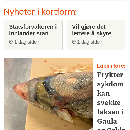
Nyheter i kortform:
Statsforvalteren i
Vil gjøre det
Innlandet stanser
lettere å skyte
ulvejakt
ulv
1 dag siden
1 dag siden
Laks i fare:
Frykter
sykdom
kan
svekke
laksen i
Gaula