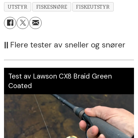
1350 m og 1500 m
UTSTYR
FISKESNØRE
FISKEUTSTYR
Prisgunstig
Pris:
Fra kr 249,- (135 m)
Leverandør:
Daiwa Sports Limited,
Noe å tenke på
daiwa.com/Scandinavia
||
Flere tester av sneller og snører
Noe tykkere enn oppgitt
Slitasjestyrken mot skarpe gjenstande
Test av Lawson CX8 Braid Green
Coated
Karakter:
5