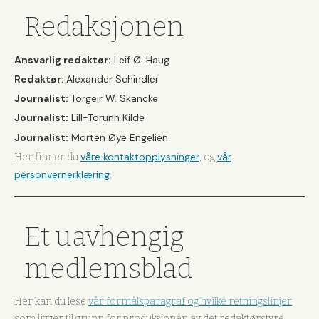
Redaksjonen
Ansvarlig redaktør:
Leif Ø. Haug
Redaktør:
Alexander Schindler
Journalist:
Torgeir W. Skancke
Journalist:
Lill-Torunn Kilde
Journalist:
Morten Øye Engelien
våre kontaktopplysninger
vår
Her finner du
, og
personvernerklæring
.
Et uavhengig
medlemsblad
Her kan du lese
vår formålsparagraf og hvilke retningslinjer
som ligger til grunn for produksjonen av det redaktørstyre