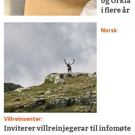
og Orkla
i flere år
Norsk
Villreinsenter:
Inviterer villreinjegerar til infomøte