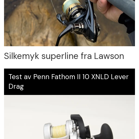
Silkemyk superline fra Lawson
Test av Penn Fathom II 10 XNLD Lever
Drag