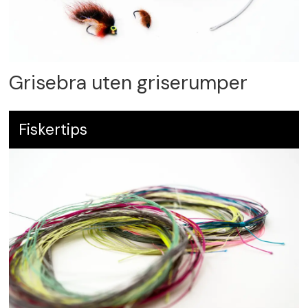
Grisebra uten griserumper
Fiskertips