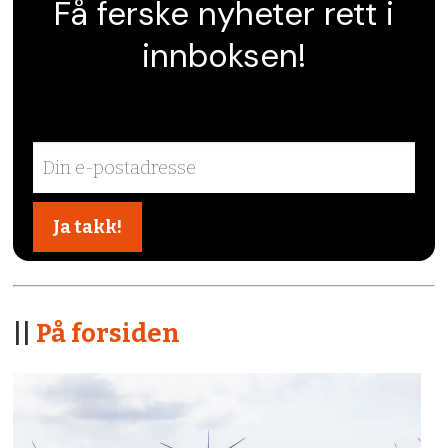
Få ferske nyheter rett i
innboksen!
||
På forsiden