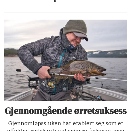
Gjennomgående ørretsuksess
Gjennomløpssluken har etablert seg som et
effektivt redskap blant sjøørretfiskerne, mye