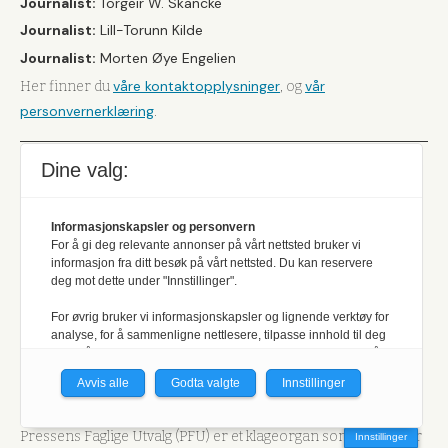
Journalist:
Torgeir W. Skancke
Journalist:
Lill-Torunn Kilde
Journalist:
Morten Øye Engelien
våre kontaktopplysninger
vår
Her finner du
, og
personvernerklæring
.
Dine valg:
Et uavhengig
Informasjonskapsler og personvern
medlemsblad
For å gi deg relevante annonser på vårt nettsted bruker vi
informasjon fra ditt besøk på vårt nettsted. Du kan reservere
deg mot dette under "Innstillinger".
Her kan du lese
vår formålsparagraf og hvilke retningslinjer
som ligger til grunn for produksjonen av det redaktørstyre
For øvrig bruker vi informasjonskapsler og lignende verktøy for
analyse, for å sammenligne nettlesere, tilpasse innhold til deg
fag- og medlemsbladet.
og for å utvikle og tilby nødvendig funksjonalitet. Les mer i vår
Jakt & Fiske arbeider etter Vær Varsom-plakatens regler for
personvernerklæring.
Avvis alle
Godta valgte
Innstillinger
god presseskikk. Den som mener seg rammet av urettmessig
Vi er med i Fagpressen-nettverket. Om du samtykker under, vil
medieomtale, oppfordres til å ta kontakt med redaksjonen.
du få relevante annonser på nettstedene til medlemmene i
Pressens Faglige Utvalg (PFU) er et klageorgan som behandler
Innstillinger
nettverket basert på informasjon fra dine besøk på tvers av