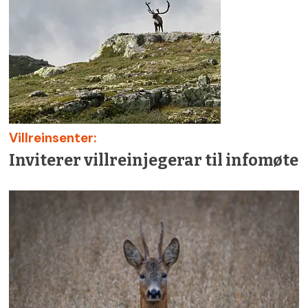
Villreinsenter:
Inviterer villreinjegerar til infomøte