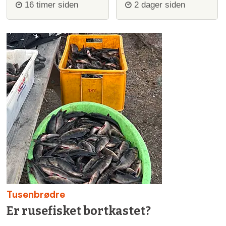
igjen
ulvejakt
16 timer siden
2 dager siden
Tusenbrødre
Er rusefisket bortkastet?