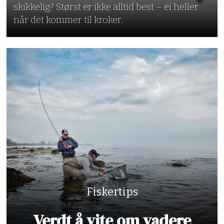
skikkelig? Størst er ikke alltid best – ei heller
når det kommer til kroker.
Fiskertips
Verdt å vite om vadere