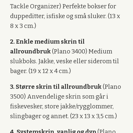
Tackle Organizer) Perfekte bokser for
duppeditter, isfiske og små sluker. (13 x
8 x 3 cm.)
2. Enkle medium skrin til
allroundbruk
(Plano 3400) Medium
slukboks. Jakke, veske eller siderom til
bager. (19 x 12 x 4 cm.)
3. Større skrin til allroundbruk
(Plano
3500) Anvendelige skrin som går i
fiskevesker, store jakke/rygglommer,
slingbager og annet. (23 x 13 x 3,5 cm.)
4. Systemskrin, vanlig og dyp
(Plano