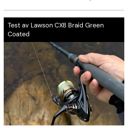
Gjennomgående svei
Leverandør:
Normark Norway,
elbe.no
Karakter:
4,5
Test av Lawson CX8 Braid Green
Coated