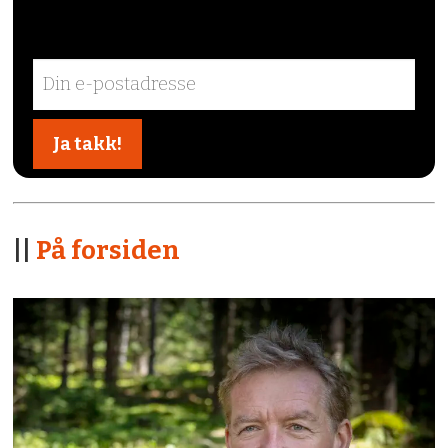
||
På forsiden