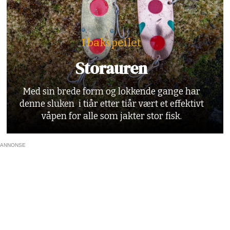
I bakspeilet
Storauren
Med sin brede form og lokkende gange har
denne sluken i tiår etter tiår vært et effektivt
våpen for alle som jakter stor fisk.
ANNONSE