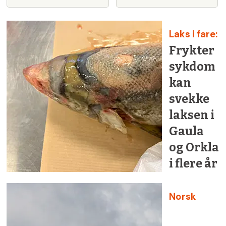
Laks i fare:
Frykter
sykdom
kan
svekke
laksen i
Gaula
og Orkla
i flere år
Norsk