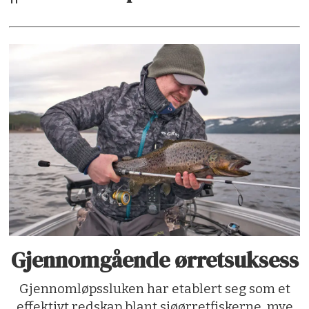
Gjennomgående ørretsuksess
Gjennomløpssluken har etablert seg som et
effektivt redskap blant sjøørretfiskerne, mye