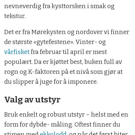
nevneverdig fra kysttorsken i smak og
tekstur.
Det er fra Mørekysten og nordover vi finner
de største «gytefestene». Vinter- og
vårfisket
fra februar til april er mest
populært. Da er kjøttet best, buken full av
rogn og K-faktoren på et nivå som gjør at
du slipper å juge for å imponere.
Valg av utstyr
Bruk enkelt og robust utstyr – helst med en
form for dybde- måling. Oftest finner du
stimen med
ekkolodd
, og når det først biter,