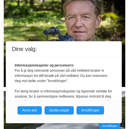
Dine valg:
Tema || Livsglede
Informasjonskapsler og personvern
For å gi deg relevante annonser på vårt nettsted bruker vi
– Jeg vil stupe med støvlene på
informasjon fra ditt besøk på vårt nettsted. Du kan reservere
deg mot dette under "Innstillinger".
For øvrig bruker vi informasjonskapsler og lignende verktøy for
analyse, for å sammenligne nettlesere, tilpasse innhold til deg
og for å utvikle og tilby nødvendig funksjonalitet. Les mer i vår
personvernerklæring.
Avvis alle
Godta valgte
Innstillinger
Vi er med i Fagpressen-nettverket. Om du samtykker under, vil
du få relevante annonser på nettstedene til medlemmene i
Innstillinger
nettverket basert på informasjon fra dine besøk på tvers av