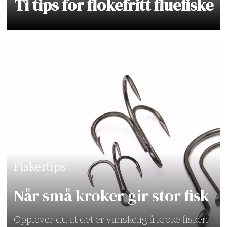
Ti tips for flokefritt fluefiske
Fiskertips
Når små kroker gir stor fisk
Opplever du at det er vanskelig å kroke fisken