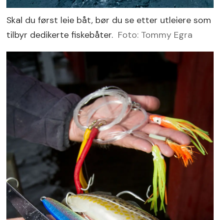
Skal du først leie båt, bør du se etter utleiere som
tilbyr dedikerte fiskebåter.
Foto: Tommy Egra