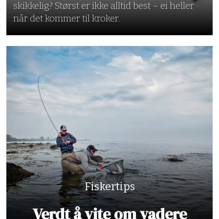
skikkelig? Størst er ikke alltid best – ei heller
når det kommer til kroker.
Fiskertips
Verdt å vite om vadere