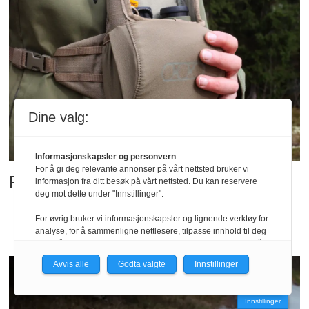
Dine valg:
Informasjonskapsler og personvern
For å gi deg relevante annonser på vårt nettsted bruker vi
Praktisk kikkertholder
informasjon fra ditt besøk på vårt nettsted. Du kan reservere
deg mot dette under "Innstillinger".
For øvrig bruker vi informasjonskapsler og lignende verktøy for
analyse, for å sammenligne nettlesere, tilpasse innhold til deg
og for å utvikle og tilby nødvendig funksjonalitet. Les mer i vår
personvernerklæring.
Avvis alle
Godta valgte
Innstillinger
Vi er med i Fagpressen-nettverket. Om du samtykker under, vil
du få relevante annonser på nettstedene til medlemmene i
Innstillinger
nettverket basert på informasjon fra dine besøk på tvers av