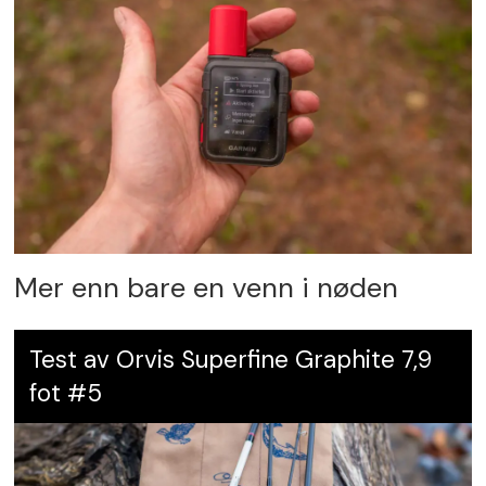
Mer enn bare en venn i nøden
Test av Orvis Superfine Graphite 7,9
fot #5