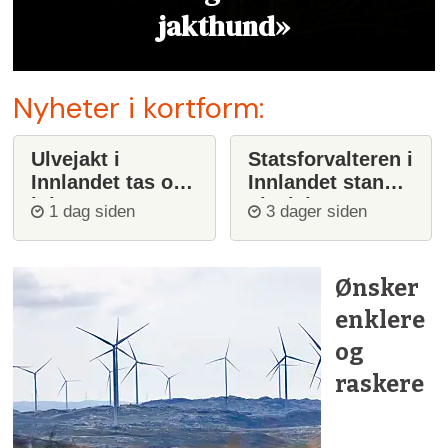
jakthund»
Nyheter i kortform:
Ulvejakt i
Statsforvalteren i
Innlandet tas opp
Innlandet stanser
igjen
ulvejakt
1 dag siden
3 dager siden
Ønsker
enklere
og
raskere