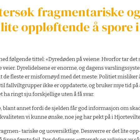
ersøk fragmentariske og 
lite oppløftende å spore 
ed følgende tittel: «Dyredøden på veiene: Hvorfor tar det så
ke veier. Dyrelidelsene er enorme, og dagens varslingssyste
 de fleste er misfornøyd med det meste: Politiet misliker å
il fallviltgrupper ikke er oppdaterte, og bruker mye tid på å
et ha ringt sju forskjellige uten å få svar.
 blant annet fordi de sjelden får god informasjon om skad
aliteten vi kunne ønske, noe jeg har pekt på i Hjortevilte
agmen- tariske og uoversiktlige. Dessverre er det lite opp- 
 å finne første feil. Der defineres «ettersøk og avliving av så