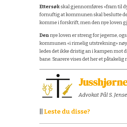
Ettersøk
skal gjennomføres «fram til dyr
fornuftig at kommunen skal beslutte det
komme i forskrift, men den nye loven gjø
Den
nye loven er streng for jegerne, ogs
kommunen «i rimelig utstrekning» nøye se
ledes det ikke dristig an i kampen mot 
bane. Snarere vises det her et påtakelig m
Jusshjørn
Advokat Pål S. Jense
||
Leste du disse?