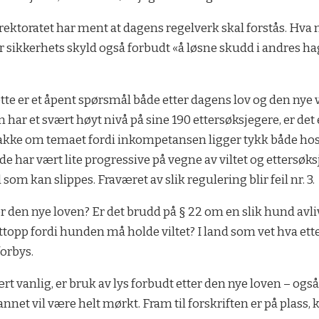
ødirektoratet har ment at dagens regelverk skal forstås. Hva
for sikkerhets skyld også forbudt «å løsne skudd i andres 
e er et åpent spørsmål både etter dagens lov og den nye v
 har et svært høyt nivå på sine 190 ettersøksjegere, er det
snakke om temaet fordi inkompetansen ligger tykk både hos
e har vært lite progressive på vegne av viltet og ettersøk
om kan slippes. Fraværet av slik regulering blir feil nr. 3.
r den nye loven? Er det brudd på § 22 om en slik hund avli
pp fordi hunden må holde viltet? I land som vet hva ettersø
forbys.
t vanlig, er bruk av lys forbudt etter den nye loven – også 
annet vil være helt mørkt. Fram til forskriften er på plass, ka