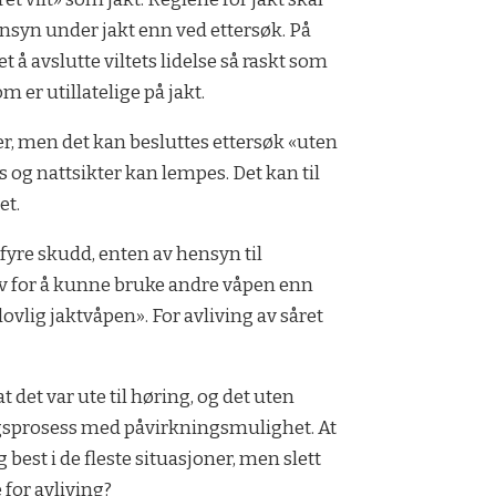
hensyn under jakt enn ved ettersøk. På
t å avslutte viltets lidelse så raskt som
 er utillatelige på jakt.
lder, men det kan besluttes ettersøk «uten
s og nattsikter kan lempes. Det kan til
et.
vfyre skudd, enten av hensyn til
ov for å kunne bruke andre våpen enn
t lovlig jaktvåpen». For avliving av såret
t det var ute til høring, og det uten
ngsprosess med påvirkningsmulighet. At
best i de fleste situasjoner, men slett
 for avliving?