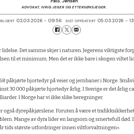
Pål
S. Jensen
ADVOKAT, IVRIG JEGER OG ETTERSØKSJEGER.
02.03.2026 - 09:56
05.03.2026 - 13
BLISERT
SIST OPPDATERT
 lidelse. Det samme skjer i naturen. Jegerens viktigste forpli
sen til et minimum. Men det er ikke bare i skogen viltet li
468 påkjørte hjortedyr på veier og jernbaner i Norge. Småvil
st 30 000 påkjørte hjortedyr årlig. I Sverige er det årlig ca
lliarder. I Norge har vi ikke slike beregninger.
er også dyrepåkjørslene. Foruten å være et trafikksikkerh
oblem. Mange av dyra lider en langsom og smertefull død. I
r tids største utfordringer innen viltforvaltningen».