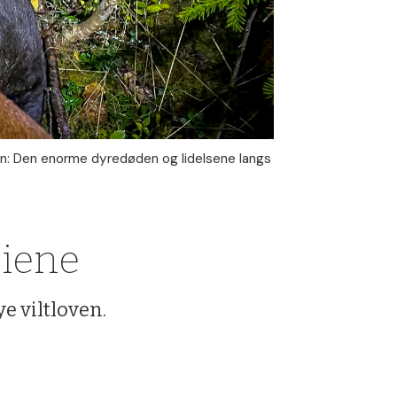
gen: Den enorme dyredøden og lidelsene langs
eiene
ye viltloven.