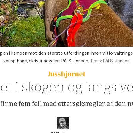
tig an i kampen mot den største utfordringen innen viltforvaltnin
vei og bane, skriver advokat Pål S. Jensen.
Foto: Pål S. Jensen
Jusshjørnet
et i skogen og langs v
å finne fem feil med ettersøksreglene i den n