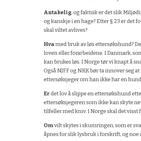
Antakelig
, og faktisk er det slik Milj
og kanskje i en hage? Etter § 23 er det 
skal viltet avlives?
Hva
med bruk av løs ettersøkshund? Dett
loven eller forarbeidene. I Danmark, som
kan brukes løs. I Norge tør vi knapt å 
Også NJFF og NKK bør ta innover seg at d
ettersøksjeger om han ikke har en hund s
Er
det lov å slippe en ettersøkshund ette
ettersøksjegeren som ikke kan skyte netto
tilfeller med kniv. I Norge skal det visst 
Om
vilt skytes i skumringen, som er svær
åpnes for slik lysbruk i forskrift, og noe 