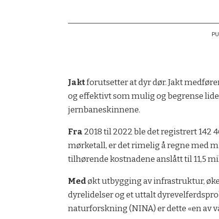
PU
Jakt
forutsetter at dyr dør. Jakt medfører
og effektivt som mulig og begrense lidel
jernbaneskinnene.
Fra
2018 til 2022 ble det registrert 142 
mørketall, er det rimelig å regne med min
tilhørende kostnadene anslått til 11,5 mi
Med
økt utbygging av infrastruktur, øk
dyrelidelser og et uttalt dyrevelferdspr
naturforskning (NINA) er dette «en av vå