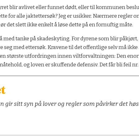
et blir avlivet eller funnet dødt, eller til kommunen beslut
te for alle jaktettersøk? Jeg er usikker. Nærmere regler 
r det slett ikke enkelt å løse dette på en fornuftig måte.
å med tanke på skadeskyting. For dyrene som blir påkjørt, 
g med ettersøk. Kravene til det offentlige selv må ikke st
den største utfordringen innen viltforvaltningen: Den eno
åtehold, og loven er skuffende defensiv. Det får bli feil nr. 
et
n gir sitt syn på lover og regler som påvirker det høst