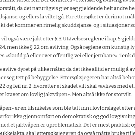
forstått, da det naturligvis gjør seg gjeldende helt andre 
sjanse, og ellers la viltet gå. For ettersøket er derimot måle
kt det kommer en rimelig skuddsjanse, og i situasjoner som
g vil også være jakt etter § 3. Utøvelsesreglene i kap. 5 gje
§ 24, men ikke § 22 om avliving. Også reglene om kunstig ly
s «skudd på eller over offentlig vei eller jernbane». Tenk d
avlive dyret på ulike måter, da det ikke alltid er mulig å a
er seg tett på bebyggelse. Ettersøksjegeren har altså beh
 22 og feil nr. 2, hvoretter et skadet vilt skal «avlives med e
er kravet om lovlig jaktvåpen». Men altså ikke for storvilt.
en» er en tilsnikelse som ble tatt inn i lovforslaget etter a
 derfor ikke gjennomført en demokratisk og god lovgivni
med et jaktvåpen er uproblematisk. Det er mest praktisk og 
 bukkejakta, skal ettersøksjegeren da også måtte bruke rifle