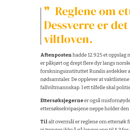
Reglene om ett
Dessverre er det 
viltloven.
Aftenposten
hadde 12.9.25 et oppslag m
er påkjørt og drept flere dyr langs nors
forskningsinstituttet Ruralis avdekker at
nødsamtaler. De opplever at vaktlistene t
fallviltmannskap. I ett tilfelle skal politi
Ettersøksjegerne
er også misfornøyde,
ettersøksekvipasjene neppe holder den kv
Til
alt overmål er reglene om ettersøk fr
vi trenger ikke å gå lenger enn til § 3 for