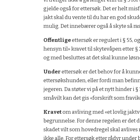
gjelde også for ettersøk. Det er helt mis
jakt skal du vente til du har en god skudd
mulig. Det innebærer også å skyte så ras
Offentlige
ettersøk er regulert i § 55, o
hensyn til» kravet til skytevåpen etter 
og med besluttes at det skal kunne løsne
Under
ettersøk er det behov for å kunne 
ettersøkshunden, eller fordi man befinn
jegeren. Da støter vi på et nytt hinder i §
småvilt kan det gis «forskrift som fravik
Kravet
om avliving med «et lovlig jaktvåp
begrunnelse. For denne regelen er det
skadet vilt som hovedregel skal avlives 
ikke alle. For ettersøk etter rådyr under