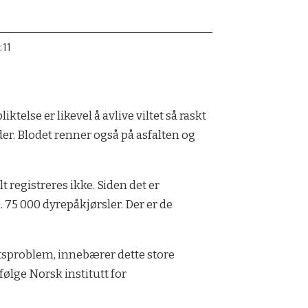
:11
ktelse er likevel å avlive viltet så raskt
der. Blodet renner også på asfalten og
t registreres ikke. Siden det er
. 75 000 dyrepåkjørsler. Der er de
etsproblem, innebærer dette store
følge Norsk institutt for