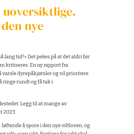
uoversiktlige.
i den nye
 lang tid?» Det pekes på at det aldri før
m kritiseres. En ny rapport fra
 varsle dyrepåkjørsler og vil prioritere
 ringe rundt og få tak i
estedet. Legg til at mange av
t 2023.
løftende å spore i den nye viltloven, og
ret vilt» som jakt. Reglene for jakt skal