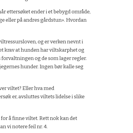
 når ettersøket ender i et bebygd område,
hage eller på andres gårdstun». Hvordan
iltressursloven, og er verken nevnt i
 et krav at hunden har viltskarphet og
 forvaltningen og de som lager regler.
sjegernes hunder. Ingen bør kalle seg
ver viltet? Eller hva med
k er, avsluttes viltets lidelse i slike
for å finne viltet. Rett nok kan det
n vi notere feil nr. 4.