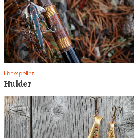
I bakspeilet
Hulder