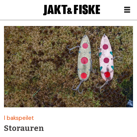
Siste
nytt
om
historie
–
Jakt
I bakspeilet
&
Storauren
Fiske