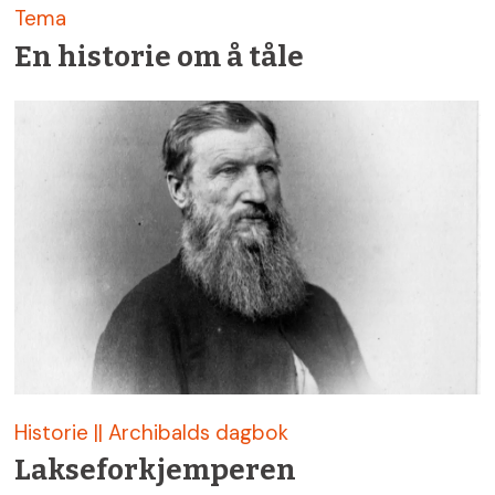
Tema
En historie om å tåle
Historie || Archibalds dagbok
Lakseforkjemperen