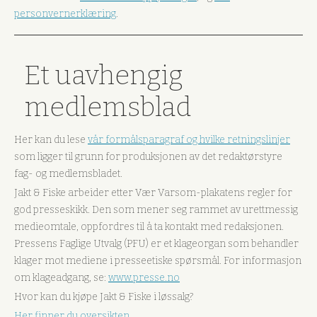
personvernerklæring
.
Et uavhengig
medlemsblad
Her kan du lese
vår formålsparagraf og hvilke retningslinjer
som ligger til grunn for produksjonen av det redaktørstyre
fag- og medlemsbladet.
Jakt & Fiske arbeider etter Vær Varsom-plakatens regler for
god presseskikk. Den som mener seg rammet av urettmessig
medieomtale, oppfordres til å ta kontakt med redaksjonen.
Pressens Faglige Utvalg (PFU) er et klageorgan som behandler
klager mot mediene i presseetiske spørsmål. For informasjon
om klageadgang, se:
www.presse.no
Hvor kan du kjøpe Jakt & Fiske i løssalg?
Her finner du oversikten