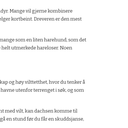
rådyr. Mange vil gjerne kombinere
elger kortbeint. Dreveren er den mest
av mange som en liten harehund, som det
re helt utmerkede hareloser. Noen
ap og høy vilttetthet, hvor du tenker å
ett havne utenfor terrenget i søk, og som
omt med vilt, kan dachsen komme til
 gå en stund før du får en skuddsjanse,