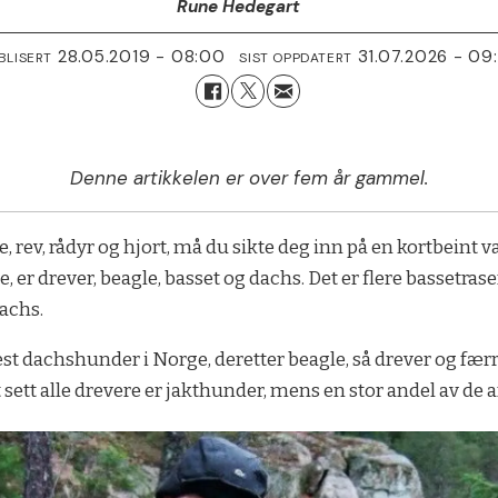
Rune Hedegart
28.05.2019 - 08:00
31.07.2026 - 09
BLISERT
SIST OPPDATERT
Denne artikkelen er over fem år gammel.
 rev, rådyr og hjort, må du sikte deg inn på en kortbeint 
, er drever, beagle, basset og dachs. Det er flere bassetras
dachs.
st dachshunder i Norge, deretter beagle, så drever og fær
rt sett alle drevere er jakthunder, mens en stor andel av de