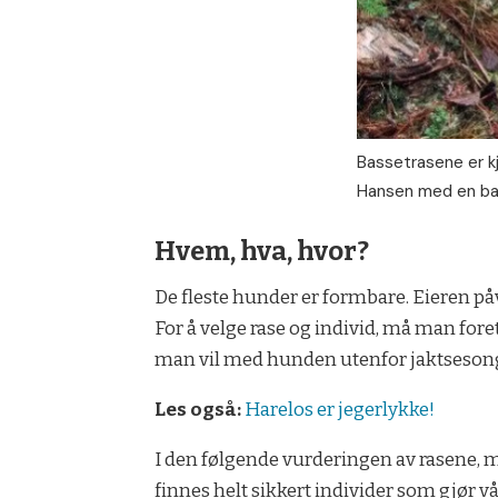
Bassetrasene er kj
Hansen med en bas
Hvem, hva, hvor?
De fleste hunder er formbare. Eieren påv
For å velge rase og individ, må man for
man vil med hunden utenfor jaktseson
Les også:
Harelos er jegerlykke!
I den følgende vurderingen av rasene, må
finnes helt sikkert individer som gjør vå