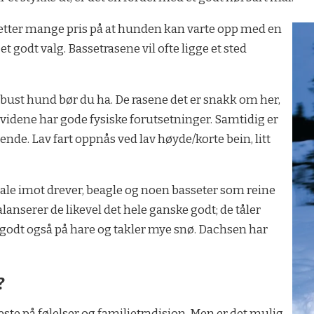
 setter mange pris på at hunden kan varte opp med en
et godt valg. Bassetrasene vil ofte ligge et sted
obust hund bør du ha. De rasene det er snakk om her,
dividene har gode fysiske forutsetninger. Samtidig er
ende. Lav fart oppnås ved lav høyde/korte bein, litt
l tale imot drever, beagle og noen basseter som reine
serer de likevel det hele ganske godt; de tåler
r godt også på hare og takler mye snø. Dachsen har
?
este på følelser og familietradisjon. Men er det mulig