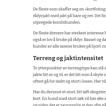
De fleste som skaffer seg en «kortfoting
rådyrjakt med jakt på hare og rev. Det 
utpregede kombihunden.
De fleste drevere har sterkest interess
også er lov å bruke på rådyr. Basset og
hunder av alle rasene brukes på hjort, 
Terreng og jaktintensitet
To ytterpunkter av terrengtype kan stå 
jakte litt av og til, er det litt som å sk
oftest gå for raskt og stort i losen. Her 
Har du derimot et stort, litt tøft skog
kort. En hund med stort søk vil her øke 
og siden det er sannsynlig at den ofte gå