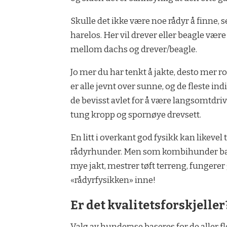
Skulle det ikke være noe rådyr å finne,
harelos. Her vil drever eller beagle være 
mellom dachs og drever/beagle.
Jo mer du har tenkt å jakte, desto mer r
er alle jevnt over sunne, og de fleste in
de bevisst avlet for å være langsomtdriv
tung kropp og spornøye drevsett.
En litt i overkant god fysikk kan likeve
rådyrhunder. Men som kombihunder balan
mye jakt, mestrer tøft terreng, fungere
«rådyrfysikken» inne!
Er det kvalitetsforskjeller
Valg av hunderase baseres for de aller fl