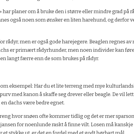
» har planer om å bruke den i større eller mindre grad på 
finnes også noen som ønsker en liten harehund, og derfor v
e for rådyr, men er også gode harejegere. Beaglen regnes 
 dachs er primært rådyrhunder, men noen individer kan fø
men langt færre enn de som brukes på rådyr.
som eksempel: Har du et lite terreng med mye kulturlandsk
yte spurv med kanon å skaffe seg drever eller beagle. De vil l
vil en dachs være bedre egnet.
sterreng hvor snøen ofte kommer tidlig og det er mer spars
sjansen for noenlunde raskt å finne vilt. Losen må kanskje
r et stykke ut, er det en fordel med et godt hørbart mål.