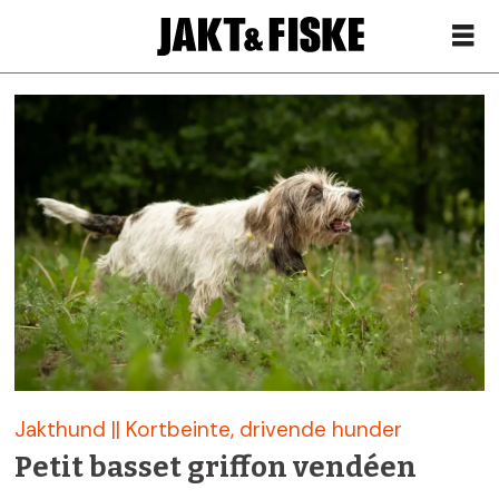
Siste
nytt
om
drivende
hund
–
Jakthund || Kortbeinte, drivende hunder
Jakt
Petit basset griffon vendéen
&