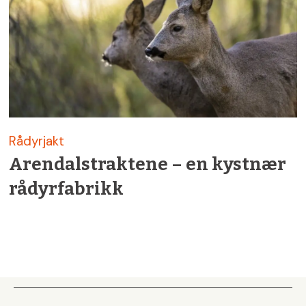
Rådyrjakt
Arendals­traktene – en kystnær
rådyr­fabrikk