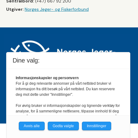
Sentralbord:
(+47) 667 92 200
Utgiver:
Norges Jeger- og Fiskerforbund
Dine valg:
Informasjonskapsler og personvern
For å gi deg relevante annonser på vårt nettsted bruker vi
Jakt & Fiske er landets største og eldste magasin for
informasjon fra ditt besøk på vårt nettsted. Du kan reservere
jakt- og fiskeinteresserte med 195 000 månedlige
deg mot dette under "Innstillinger".
lesere og et opplag på rundt 90 000 eksemplarer.
For øvrig bruker vi informasjonskapsler og lignende verktøy for
Bladet er en månedlig publikasjon og utgis av Norges
analyse, for å sammenligne nettlesere, tilpasse innhold til deg
Jeger- og Fiskerforbund.
Meld deg inn her
.
og for å utvikle og tilby nødvendig funksjonalitet. Les mer i vår
personvernerklæring.
Avvis alle
Godta valgte
Innstillinger
Vi er med i Fagpressen-nettverket. Om du samtykker under, vil
Powered by Labrador CMS