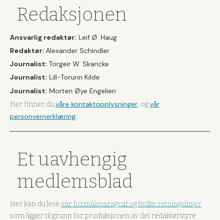
Redaksjonen
Ansvarlig redaktør:
Leif Ø. Haug
Redaktør:
Alexander Schindler
Journalist:
Torgeir W. Skancke
Journalist:
Lill-Torunn Kilde
Journalist:
Morten Øye Engelien
våre kontaktopplysninger
vår
Her finner du
, og
personvernerklæring
.
Et uavhengig
medlemsblad
Her kan du lese
vår formålsparagraf og hvilke retningslinjer
som ligger til grunn for produksjonen av det redaktørstyre