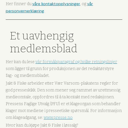
våre kontaktopplysninger
vår
Her finner du
, og
personvernerklæring
.
Et uavhengig
medlemsblad
Her kan du lese
vår formålsparagraf og hvilke retningslinjer
som ligger til grunn for produksjonen av det redaktørstyre
fag- og medlemsbladet.
Jakt & Fiske arbeider etter Vær Varsom-plakatens regler for
god presseskikk. Den som mener seg rammet av urettmessig
medieomtale, oppfordres til å ta kontakt med redaksjonen.
Pressens Faglige Utvalg (PFU) er et klageorgan som behandler
klager mot mediene i presseetiske spørsmål. For informasjon
om klageadgang, se:
www.presse.no
Hvor kan du kjøpe Jakt & Fiske i løssalg?