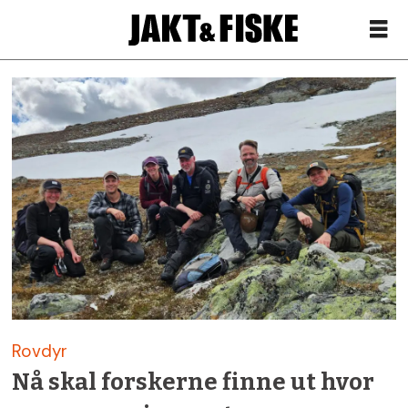
Siste
nytt
om
jerv
–
Jakt
Rovdyr
&
Nå skal forskerne finne ut hvor
Fiske