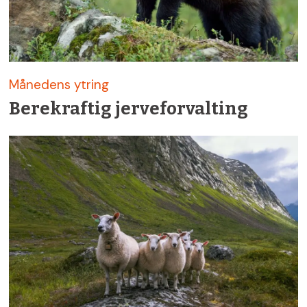
Månedens ytring
Berekraftig jerveforvalting