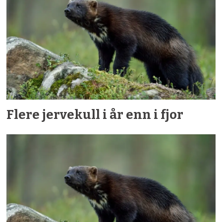
Flere jervekull i år enn i fjor