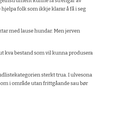
ngeinstrument kunne få strengar av
jelpa folk som ikkje klarar å få i seg
aktar med lause hundar. Men jerven
na ut kva bestand som vil kunna produsera
audlistekategorien sterkt trua. I ulvesona
yr som i område utan frittgåande sau bør