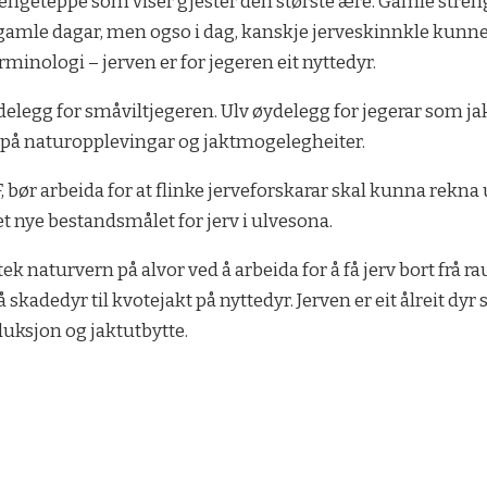
engeteppe som viser gjester den største ære. Gamle stre
 gamle dagar, men ogso i dag, kanskje jerveskinnkle kunne h
minologi – jerven er for jegeren eit nyttedyr.
elegg for småviltjegeren. Ulv øydelegg for jegerar som j
e på naturopplevingar og jaktmogelegheiter.
F, bør arbeida for at flinke jerveforskarar skal kunna rek
det nye bestandsmålet for jerv i ulvesona.
ek naturvern på alvor ved å arbeida for å få jerv bort frå r
å skadedyr til kvotejakt på nyttedyr. Jerven er eit ålreit d
duksjon og jaktutbytte.