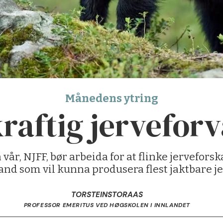
Månedens ytring
raftig jerveforv
vår, NJFF, bør arbeida for at flinke jervefors
and som vil kunna produsera flest jaktbare je
TORSTEIN
STORAAS
PROFESSOR EMERITUS VED HØGSKOLEN I INNLANDET