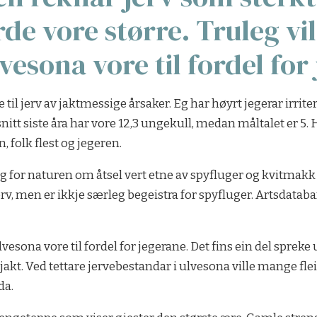
e vore større. Truleg vil
vesona vore til fordel for
til jerv av jaktmessige årsaker. Eg har høyrt jegerar irritera
nitt siste åra har vore 12,3 ungekull, medan måltalet er 5.
, folk flest og jegeren.
g for naturen om åtsel vert etne av spyfluger og kvitmakk ell
r jerv, men er ikkje særleg begeistra for spyfluger. Artsdata
lvesona vore til fordel for jegerane. Det fins ein del spre
jakt. Ved tettare jervebestandar i ulvesona ville mange fleir
da.