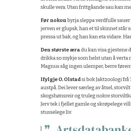
skulle vera. Utan frittgåande sau kan me
Før nokon
byrja sleppa verdfulle sauer 
jerven er glupsk, han et til skinnet står
pressa ut bak, og han kan eta vidare. Ha
Den største æra
du kan visa gjestene d
drikka so mykje som helst utan å verta
Magnus såg ingen ulemper, berre førem
Ifylgje O. Olstad
si bok Jaktzoologi frå 
austpå. Dei lever særleg av åtsel, storvi
skogshønsreir og truleg nokre storviltka
Jerv tek i fjellet gamle og skrøpelege vi
stusselege liv.
Artsdatabanken