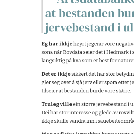
at bestanden burd
jervebestand i ul
Eg har ikkje
høyrt jegerar vore negative 
sona når Rovdata seier det i Hedmark i s
langsiktig på kva som er best for naturen
Det er ikkje
sikkert det har stor betydin
gler seg over å sjå jerv eller spora ette
tilseier at bestanden burde vore større.
Truleg ville
ein større jervebestand i u
Dei har stor interesse og glede av rovvilt
ikkje skulle vandra inn i sauebeiteområ