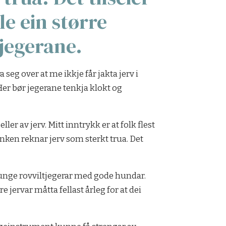
le ein større
 jegerane.
 seg over at me ikkje får jakta jerv i
 Her bør jegerane tenkja klokt og
er av jerv. Mitt inntrykk er at folk flest
banken reknar jerv som sterkt trua. Det
ke unge rovviltjegerar med gode hundar.
e jervar måtta fellast årleg for at dei