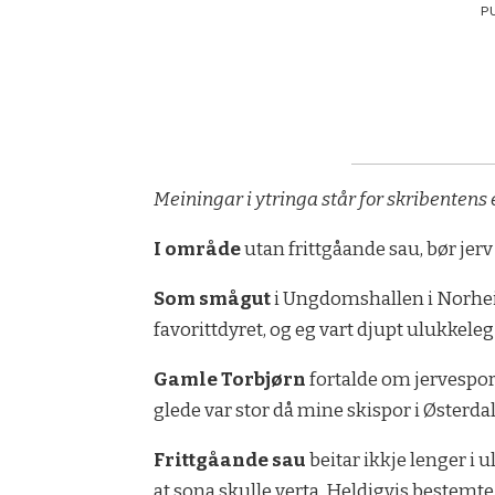
P
Meiningar i ytringa står for skribentens 
I område
utan frittgåande sau, bør jerv
Som
smågut
i Ungdomshallen i Norheim
favorittdyret, og eg vart djupt ulukkeleg
Gamle Torbjørn
fortalde om jervespor
glede var stor då mine skispor i Østerdal
Frittgåande sau
beitar ikkje lenger i 
at sona skulle verta. Heldigvis bestemte