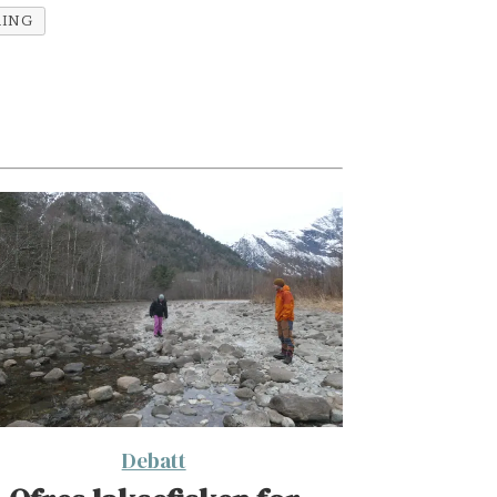
RING
Debatt