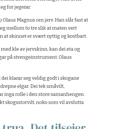
eg for jegerar.
kop Olaus Magnus om jerv. Han slår fast at
seg mellom to tre slik at maten vert
n at skinnet er svært nyttig og kostbart.
 med kle av jervskinn, kan dei eta og
gar på strengeinstrument. Olaus
at dei klarar seg veldig godt i skogane
drepne elgar. Dei tek småvilt,
lar inga rolle i den store samanhengen.
kt skogsstorvilt, noko som vil avslutta
rua. Det tilseier