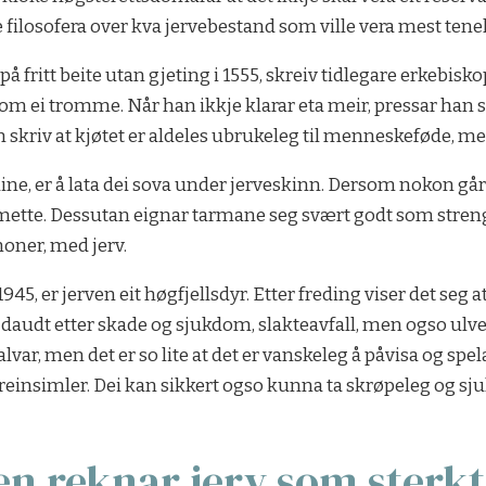
 filosofera over kva jervebestand som ville vera mest tenel
på fritt beite utan gjeting i 1555, skreiv tidlegare erkebis
 som ei tromme. Når han ikkje klarar eta meir, pressar han 
n skriv at kjøtet er aldeles ubrukeleg til menneskeføde, me
ine, er å lata dei sova under jerveskinn. Dersom nokon går
 mette. Dessutan eignar tarmane seg svært godt som stren
oner, med jerv.
1945, er jerven eit høgfjellsdyr. Etter freding viser det seg 
lt daudt etter skade og sjukdom, slakteavfall, men ogso ulve
lvar, men det er so lite at det er vanskeleg å påvisa og spe
llreinsimler. Dei kan sikkert ogso kunna ta skrøpeleg og sju
 reknar jerv som sterkt t