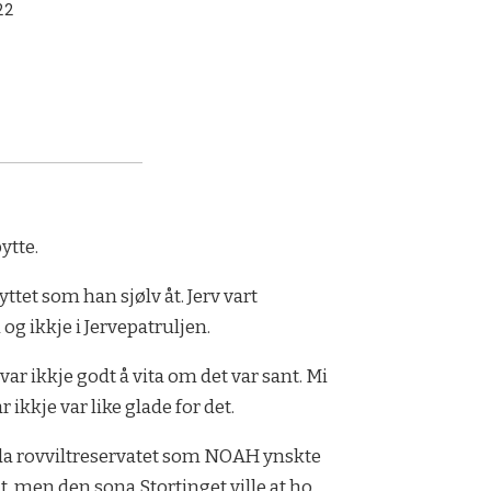
22
ytte.
et som han sjølv åt. Jerv vart
 og ikkje i Jervepatruljen.
r ikkje godt å vita om det var sant. Mi
ikkje var like glade for det.
reda rovviltreservatet som NOAH ynskte
t, men den sona Stortinget ville at ho