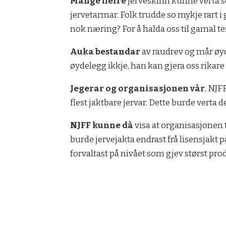
Mange fleire
jerveskinn kunne verta s
jervetarmar. Folk trudde so mykje rart i
nok næring? For å halda oss til gamal ter
Auka bestandar
av raudrev og mår øyd
øydelegg ikkje, han kan gjera oss rikar
Jegerar og organisasjonen vår
, NJF
flest jaktbare jervar. Dette burde verta 
NJFF kunne då
visa at organisasjonen t
burde jervejakta endrast frå lisensjakt p
forvaltast på nivået som gjev størst pro