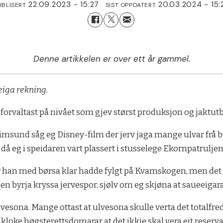
22.09.2023 - 15:27
20.03.2024 - 15:
UBLISERT
SIST OPPDATERT
Denne artikkelen er over ett år gammel.
eiga rekning.
 forvaltast på nivået som gjev størst produksjon og jaktutb
sund såg eg Disney-film der jerv jaga mange ulvar frå bytt
 då eg i speidaren vart plassert i stusselege Ekornpatruljen
 han med børsa klar hadde fylgt på Kvamskogen, men det va
en byrja kryssa jervespor, sjølv om eg skjøna at saueeigarar 
ulvesona. Mange ottast at ulvesona skulle verta det totalf
 kloke høgsterettsdomarar at det ikkje skal vera eit reserva