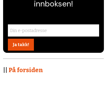
innboksen!
||
På forsiden