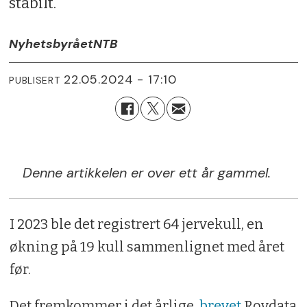
stabilt.
Nyhetsbyrået
NTB
22.05.2024 - 17:10
PUBLISERT
Denne artikkelen er over ett år gammel.
I 2023 ble det registrert 64 jervekull, en
økning på 19 kull sammenlignet med året
før.
Det fremkommer i det årlige
brevet
Rovdata