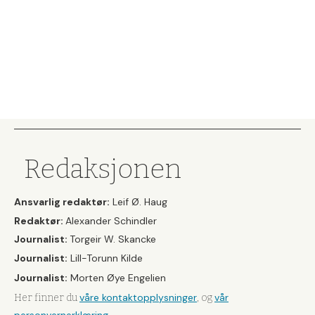
Redaksjonen
Ansvarlig redaktør:
Leif Ø. Haug
Redaktør:
Alexander Schindler
Journalist:
Torgeir W. Skancke
Journalist:
Lill-Torunn Kilde
Journalist:
Morten Øye Engelien
våre kontaktopplysninger
vår
Her finner du
, og
personvernerklæring