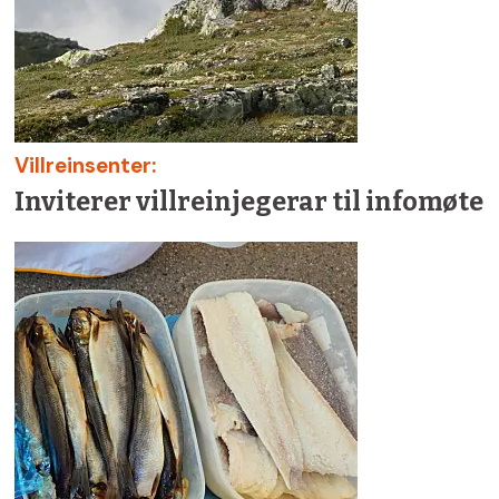
Villreinsenter:
Inviterer villreinjegerar til infomøte