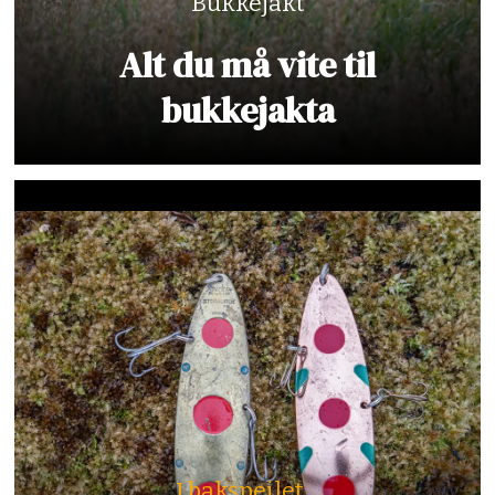
Bukkejakt
Alt du må vite til
bukkejakta
I bakspeilet