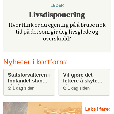
LEDER
Livsdisponering
Hvor flink er du egentlig på å bruke nok
tid på det som gir deg livsglede og
overskudd?
Nyheter i kortform:
Statsforvalteren i
Vil gjøre det
Innlandet stanser
lettere å skyte
ulvejakt
ulv
1 dag siden
1 dag siden
Laks i fare: