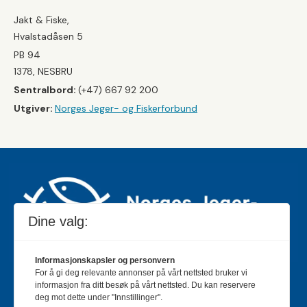
Jakt & Fiske,
Hvalstadåsen 5
PB 94
1378, NESBRU
Sentralbord:
(+47) 667 92 200
Utgiver:
Norges Jeger- og Fiskerforbund
Dine valg:
Informasjonskapsler og personvern
For å gi deg relevante annonser på vårt nettsted bruker vi
Jakt & Fiske er landets største og eldste magasin for
informasjon fra ditt besøk på vårt nettsted. Du kan reservere
jakt- og fiskeinteresserte med 195 000 månedlige
deg mot dette under "Innstillinger".