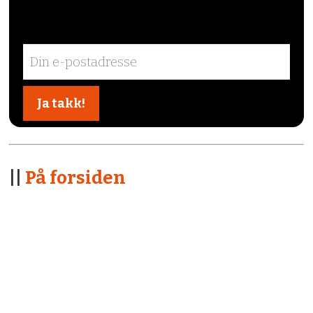
||
På forsiden