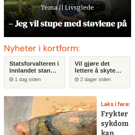
Tema || Livsglede
– Jeg vil stupe med støvlene på
Nyheter i kortform:
Statsforvalteren i
Vil gjøre det
Innlandet stanser
lettere å skyte
ulvejakt
ulv
1 dag siden
2 dager siden
Laks i fare:
Frykter
sykdom
kan