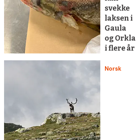
svekke
laksen i
Gaula
og Orkla
i flere år
Norsk