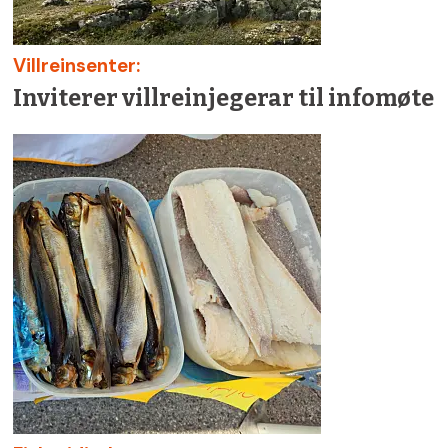
Villreinsenter:
Inviterer villreinjegerar til infomøte