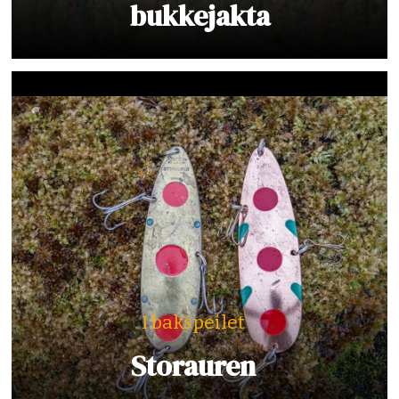
bukkejakta
I bakspeilet
Storauren