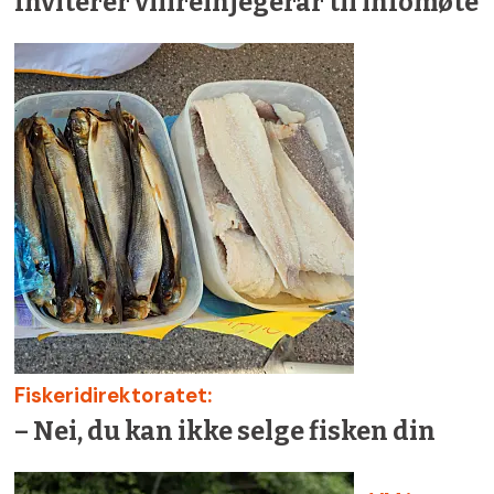
Inviterer villreinjegerar til infomøte
Fiskeridirektoratet:
– Nei, du kan ikke selge fisken din