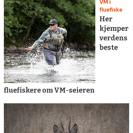
VM i
fluefiske
Her
kjemper
verdens
beste
fluefiskere om VM-seieren