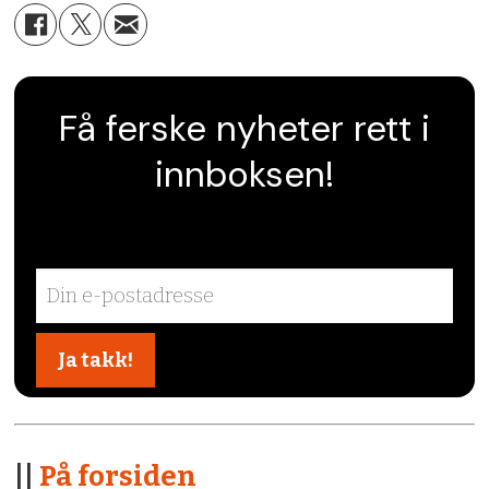
Få ferske nyheter rett i
innboksen!
||
På forsiden