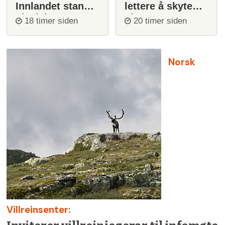
Innlandet stanser
lettere å skyte
ulvejakt
ulv
18 timer siden
20 timer siden
Norsk
Villreinsenter: