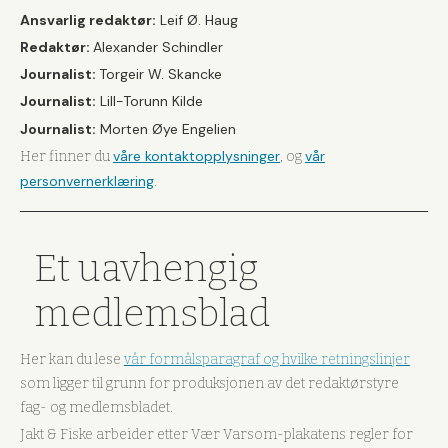
Ansvarlig redaktør:
Leif Ø. Haug
Redaktør:
Alexander Schindler
Journalist:
Torgeir W. Skancke
Journalist:
Lill-Torunn Kilde
Journalist:
Morten Øye Engelien
våre kontaktopplysninger
vår
Her finner du
, og
personvernerklæring
.
Et uavhengig
medlemsblad
Her kan du lese
vår formålsparagraf og hvilke retningslinjer
som ligger til grunn for produksjonen av det redaktørstyre
fag- og medlemsbladet.
Jakt & Fiske arbeider etter Vær Varsom-plakatens regler for