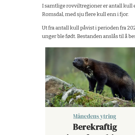
I samtlige rovviltregioner er antall kul
Romsdal, med sju flere kull enn i fjor.
Ut fra antall kull påvist i perioden fra 
unger ble født. Bestanden anslås til å b
Månedens ytring
Berekraftig