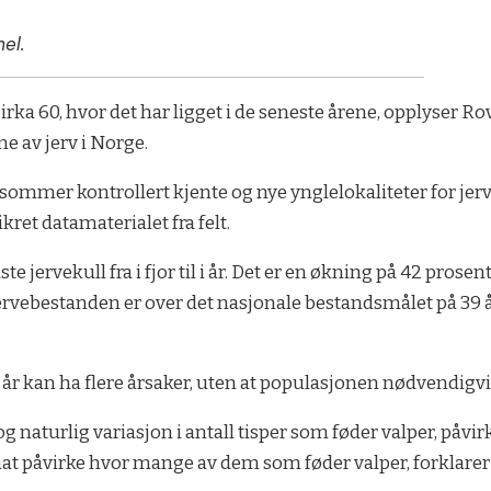
el.
cirka 60, hvor det har ligget i de seneste årene, opplyser 
ne av jerv i Norge.
sommer kontrollert kjente og nye ynglelokaliteter for jerv i
ret datamaterialet fra felt.
e jervekull fra i fjor til i år. Det er en økning på 42 prosen
rvebestanden er over det nasjonale bestandsmålet på 39 å
til år kan ha flere årsaker, uten at populasjonen nødvendig
 naturlig variasjon i antall tisper som føder valper, påvirk
mat påvirke hvor mange av dem som føder valper, forklarer