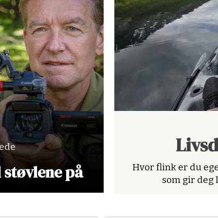
Livs
lede
d støvlene på
Hvor flink er du ege
som gir deg 