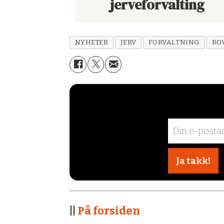
jerveforvalting
NYHETER
JERV
FORVALTNING
RO
||
På forsiden