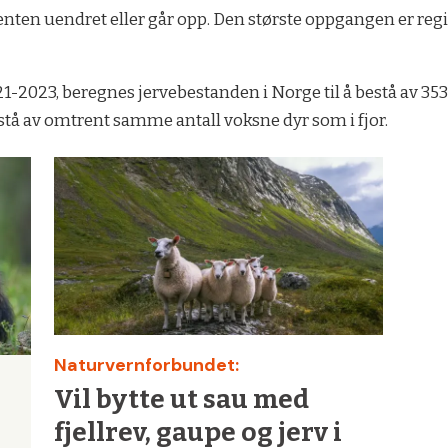
l enten uendret eller går opp. Den største oppgangen er reg
2021-2023, beregnes jervebestanden i Norge til å bestå av 353
estå av omtrent samme antall voksne dyr som i fjor.
Naturvernforbundet:
Vil bytte ut sau med
fjellrev, gaupe og jerv i