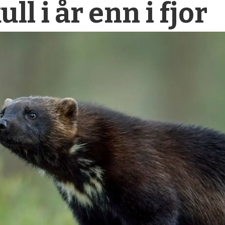
ll i år enn i fjor