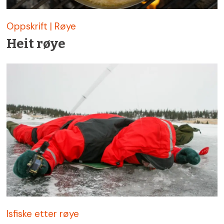
Oppskrift | Røye
Heit røye
Isfiske etter røye