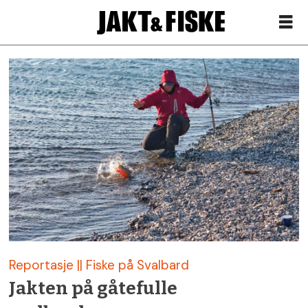
Siste
nytt
om
røye
–
Jakt
Reportasje || Fiske på Svalbard
&
Jakten på gåtefulle
Fiske