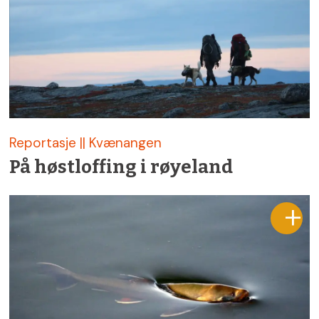
Reportasje || Kvænangen
På høstloffing i røyeland