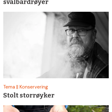
svalbardrøyer
Tema || Konservering
Stolt storrøyker