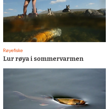
Røyefiske
Lur røya i sommer­varmen