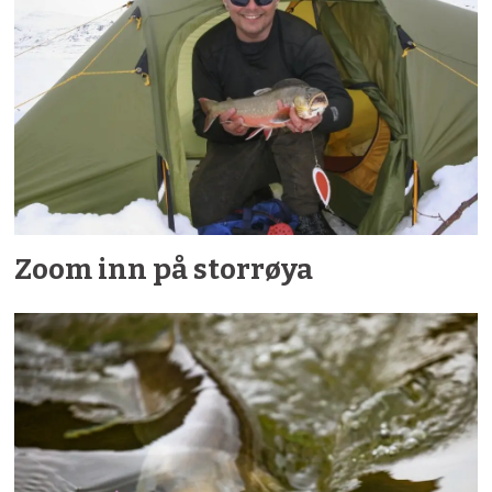
Zoom inn på storrøya