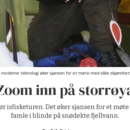
moderne teknologi øker sjansen for et møte med slike skjønnheter
Zoom inn på storrøy
r isfisketuren. Det øker sjansen for et møte 
famle i blinde på snødekte fjellvann.