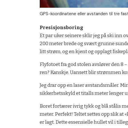
GPS-koordinatene eller avstanden til tre fast
Presisjonsboring
Et par uker seinere sklir jeg på ski inn­ 
200 meter brede og svært grunne sundet,
litt strøm, og en kjent og opplagt fiskepl
Flyfotoet fra god­ stolen avslører den 8
ren? Kanskje. Uansett blir strømmen kon
Jeg drar opp en laser avstands­måler. Mi
sikkerhetsskyld et titalls meter lenger ut 
Boret fortærer ivrig tykk og blå stålis
meter. Perfekt! Teltet settes opp slik at
er lagt. Dette essensielle hullet vil i til