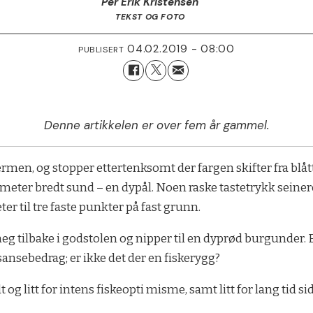
Per Erik Kristensen
TEKST OG FOTO
04.02.2019 - 08:00
PUBLISERT
Denne artikkelen er over fem år gammel.
jermen, og stopper ettertenksomt der fargen skifter fra blåt
eter bredt sund – en dypål. Noen raske tastetrykk seinere 
r til tre faste punkter på fast grunn.
meg tilbake i godstolen og nipper til en dyprød burgunder. E
nsebedrag; er ikke det der en fiskerygg?
og litt for intens fiskeopti­ misme, samt litt for lang tid sid