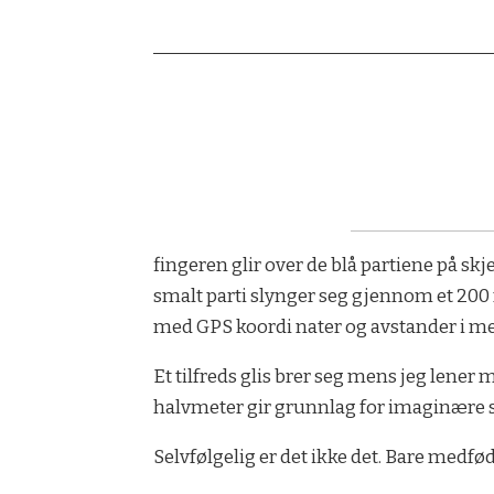
fingeren glir over de blå partiene på sk
smalt parti slynger seg gjennom et 200 m
med GPS koordi­ nater og avstander i mete
Et tilfreds glis brer seg mens jeg lener 
halvmeter gir grunnlag for imaginære sa
Selvfølgelig er det ikke det. Bare medfødt 