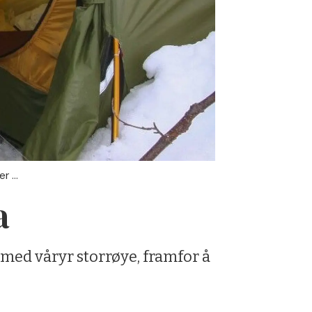
 ...
a
med våryr storrøye, framfor å