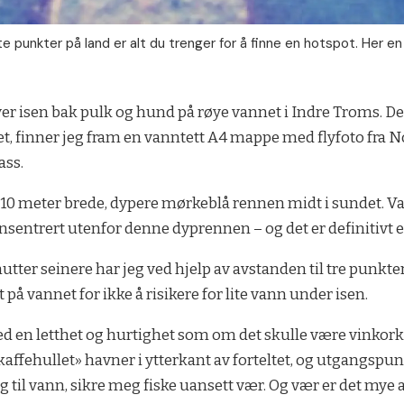
e punkter på land er alt du trenger for å finne en hotspot. Her e
over isen bak pulk og hund på røye­ vannet i Indre Troms. Det
 finner jeg fram en vanntett A­4 mappe med flyfoto fra Nor
ass.
 – 10 meter brede, dypere mørkeblå rennen midt i sundet. V
sentrert utenfor denne dyprennen – og det er definitivt e
nutter seinere har jeg ved hjelp av avstanden til tre punkter
på vannet for ikke å risikere for lite vann under isen.
 med en letthet og hurtighet som om det skulle være vinkork
 «kaffehullet» havner i ytterkant av forteltet, og ut­gangsp
legg til vann, sikre meg fiske uansett vær. Og vær er det mye av