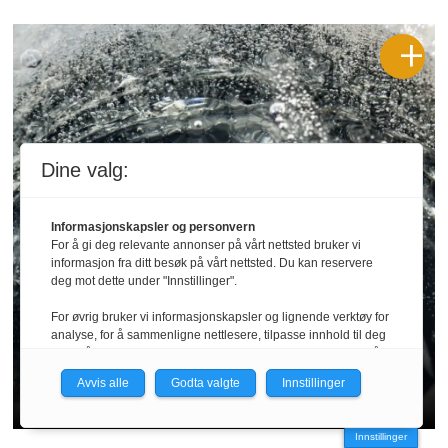
Dine valg:
Informasjonskapsler og personvern
Fiskertips
For å gi deg relevante annonser på vårt nettsted bruker vi
informasjon fra ditt besøk på vårt nettsted. Du kan reservere
deg mot dette under "Innstillinger".
Slik tar du ørret, abbor og
For øvrig bruker vi informasjonskapsler og lignende verktøy for
gjedde på isen – og her
analyse, for å sammenligne nettlesere, tilpasse innhold til deg
og for å utvikle og tilby nødvendig funksjonalitet. Les mer i vår
finner du dem
personvernerklæring.
Avvis alle
Godta valgte
Innstillinger
Vi er med i Fagpressen-nettverket. Om du samtykker under, vil
du få relevante annonser på nettstedene til medlemmene i
Innstillinger
nettverket basert på informasjon fra dine besøk på tvers av