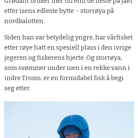
Grødahl bruker mer tid enn de fleste på jakt
etter isens edleste bytte – storrøya på
nordkalotten.
Siden han var betydelig yngre, har vårfisket
etter røye hatt en spesiell plass i den ivrige
jegeren og fiskerens hjerte. Og storrøya,
som svømmer under isen i en rekke vann i
indre Troms, er en formidabel fisk å begi
seg etter.